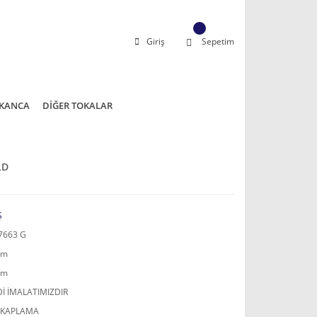
Giriş
Sepetim
KANCA
DİĞER TOKALAR
LD
Ş
7663 G
mm
mm
İ İMALATIMIZDIR
 KAPLAMA