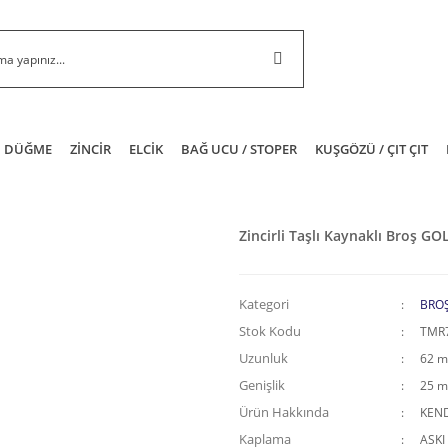
DÜĞME
ZİNCİR
ELCİK
BAĞ UCU / STOPER
KUŞGÖZÜ / ÇIT ÇIT
Zincirli Taşlı Kaynaklı Broş GO
Kategori
BRO
Stok Kodu
TMR
Uzunluk
62 
Genişlik
25 
Ürün Hakkında
KEND
Kaplama
ASKI