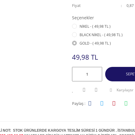
Fiyat
0,87
Seçenekler
NİKEL - ( 49,98 TL )
BLACK NİKEL - ( 49,98 TL )
GOLD - ( 49,98 TL )
49,98 TL
SEPE
Karşılaştır
Paylaş :
İ NOT: STOK ÜRÜNLERDE KARGOYA TESLİM SÜRESİ 1 GÜNDÜR . İSTANBUL İ