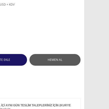
 USD + KDV
TE EKLE
HEMEN AL
Çİ AYNI GÜN TESLİM TALEPLERİNİZ İÇİN (KURYE