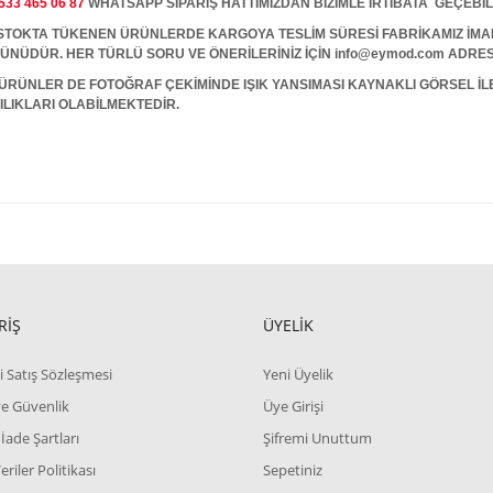
533 465 06 87
WHATSAPP SİPARİŞ HATTIMIZDAN BİZİMLE İRTİBATA GEÇEBİL
A TÜKENEN ÜRÜNLERDE KARGOYA TESLİM SÜRESİ FABRİKAMIZ İMALAT
 GÜNÜDÜR. HER TÜRLÜ SORU VE ÖNERİLERİNİZ İÇİN info@eymod.com ADRES
ÜRÜNLER DE FOTOĞRAF ÇEKİMİNDE IŞIK YANSIMASI KAYNAKLI GÖRSEL İ
ILIKLARI OLABİLMEKTEDİR.
RİŞ
ÜYELİK
i Satış Sözleşmesi
Yeni Üyelik
 ve Güvenlik
Üye Girişi
 İade Şartları
Şifremi Unuttum
Veriler Politikası
Sepetiniz