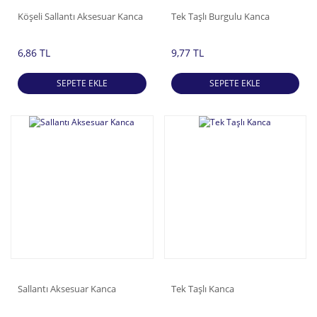
Köşeli Sallantı Aksesuar Kanca
Tek Taşlı Burgulu Kanca
Püskül-Sallantı Tokalar
6,86 TL
9,77 TL
Kemer Tokası
Kıstırma Tokalar
SEPETE EKLE
SEPETE EKLE
Zincirli Aksesuarlar
Sallantı Aksesuar Kanca
Tek Taşlı Kanca