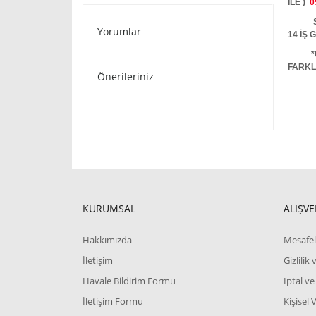
İLE )
0
STOKT
Yorumlar
14 İŞ
*
FARKL
Önerileriniz
KURUMSAL
ALIŞVE
Hakkımızda
Mesafel
İletişim
Gizlilik
Havale Bildirim Formu
İptal ve
İletişim Formu
Kişisel 