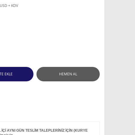
 USD + KDV
TE EKLE
HEMEN AL
Çİ AYNI GÜN TESLİM TALEPLERİNİZ İÇİN (KURYE