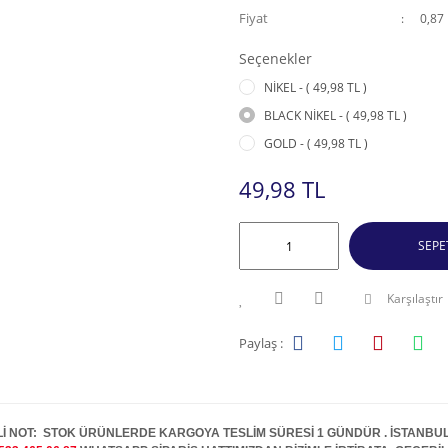
Fiyat
0,87
Seçenekler
NİKEL - ( 49,98 TL )
BLACK NİKEL - ( 49,98 TL )
GOLD - ( 49,98 TL )
49,98 TL
SEPE
Karşılaştır
Paylaş :
İ NOT: STOK ÜRÜNLERDE KARGOYA TESLİM SÜRESİ 1 GÜNDÜR . İSTANBUL İ