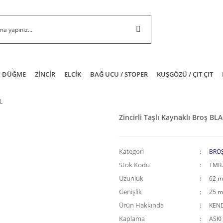
DÜĞME
ZİNCİR
ELCİK
BAĞ UCU / STOPER
KUŞGÖZÜ / ÇIT ÇIT
L
Zincirli Taşlı Kaynaklı Broş B
Kategori
BRO
Stok Kodu
TMR
Uzunluk
62 
Genişlik
25 
Ürün Hakkında
KEND
Kaplama
ASKI