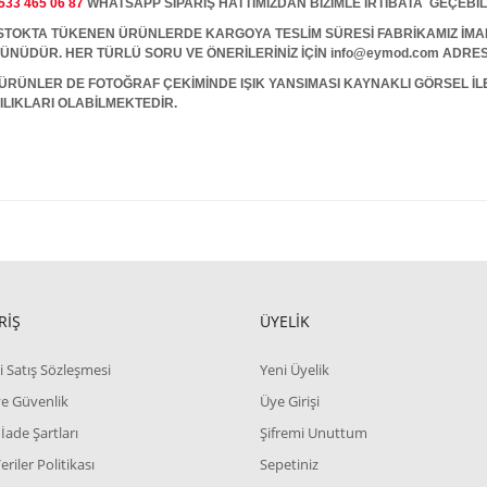
533 465 06 87
WHATSAPP SİPARİŞ HATTIMIZDAN BİZİMLE İRTİBATA GEÇEBİL
A TÜKENEN ÜRÜNLERDE KARGOYA TESLİM SÜRESİ FABRİKAMIZ İMALAT
 GÜNÜDÜR. HER TÜRLÜ SORU VE ÖNERİLERİNİZ İÇİN info@eymod.com ADRES
ÜRÜNLER DE FOTOĞRAF ÇEKİMİNDE IŞIK YANSIMASI KAYNAKLI GÖRSEL İ
ILIKLARI OLABİLMEKTEDİR.
RİŞ
ÜYELİK
i Satış Sözleşmesi
Yeni Üyelik
 ve Güvenlik
Üye Girişi
 İade Şartları
Şifremi Unuttum
Veriler Politikası
Sepetiniz