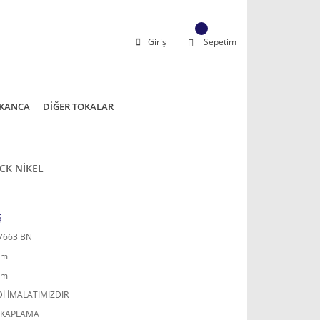
Giriş
Sepetim
KANCA
DİĞER TOKALAR
LACK NİKEL
Ş
7663 BN
mm
mm
İ İMALATIMIZDIR
 KAPLAMA