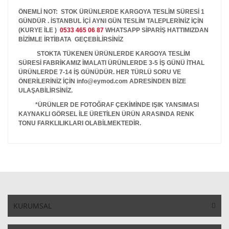
ÖNEMLİ NOT: STOK ÜRÜNLERDE KARGOYA TESLİM SÜRESİ 1
GÜNDÜR . İSTANBUL İÇİ AYNI GÜN TESLİM TALEPLERİNİZ İÇİN
(KURYE İLE )
0533 465 06 87
WHATSAPP SİPARİŞ HATTIMIZDAN
BİZİMLE İRTİBATA GEÇEBİLİRSİNİZ
STOKTA TÜKENEN ÜRÜNLERDE KARGOYA TESLİM
SÜRESİ FABRİKAMIZ İMALATI ÜRÜNLERDE 3-5 İŞ GÜNÜ İTHAL
ÜRÜNLERDE 7-14 İŞ GÜNÜDÜR. HER TÜRLÜ SORU VE
ÖNERİLERİNİZ İÇİN info@eymod.com ADRESİNDEN BİZE
ULAŞABİLİRSİNİZ.
*ÜRÜNLER DE FOTOĞRAF ÇEKİMİNDE IŞIK YANSIMASI
KAYNAKLI GÖRSEL İLE ÜRETİLEN ÜRÜN ARASINDA RENK
TONU FARKLILIKLARI OLABİLMEKTEDİR.
KURUMSAL