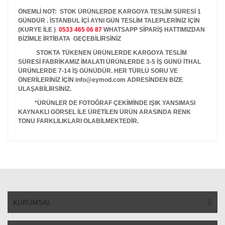
ÖNEMLİ NOT: STOK ÜRÜNLERDE KARGOYA TESLİM SÜRESİ 1
GÜNDÜR . İSTANBUL İÇİ AYNI GÜN TESLİM TALEPLERİNİZ İÇİN
(KURYE İLE )
0533 465 06 87
WHATSAPP SİPARİŞ HATTIMIZDAN
BİZİMLE İRTİBATA GEÇEBİLİRSİNİZ
STOKTA TÜKENEN ÜRÜNLERDE KARGOYA TESLİM
SÜRESİ FABRİKAMIZ İMALATI ÜRÜNLERDE 3-5 İŞ GÜNÜ İTHAL
ÜRÜNLERDE 7-14 İŞ GÜNÜDÜR. HER TÜRLÜ SORU VE
ÖNERİLERİNİZ İÇİN info@eymod.com ADRESİNDEN BİZE
ULAŞABİLİRSİNİZ.
*ÜRÜNLER DE FOTOĞRAF ÇEKİMİNDE IŞIK YANSIMASI
KAYNAKLI GÖRSEL İLE ÜRETİLEN ÜRÜN ARASINDA RENK
TONU FARKLILIKLARI OLABİLMEKTEDİR.
KURUMSAL