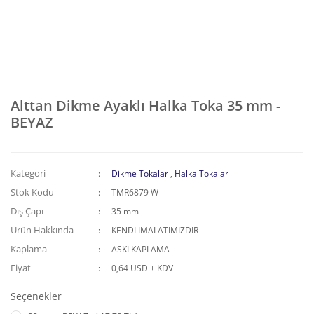
Alttan Dikme Ayaklı Halka Toka 35 mm -
BEYAZ
Kategori
Dikme Tokalar
,
Halka Tokalar
Stok Kodu
TMR6879 W
Dış Çapı
35 mm
Ürün Hakkında
KENDİ İMALATIMIZDIR
Kaplama
ASKI KAPLAMA
Fiyat
0,64 USD + KDV
Seçenekler