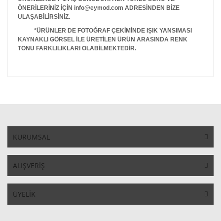
ÖNERİLERİNİZ İÇİN info@eymod.com ADRESİNDEN BİZE
ULAŞABİLİRSİNİZ.
*ÜRÜNLER DE FOTOĞRAF ÇEKİMİNDE IŞIK YANSIMASI
KAYNAKLI GÖRSEL İLE ÜRETİLEN ÜRÜN ARASINDA RENK
TONU FARKLILIKLARI OLABİLMEKTEDİR.
KURUMSAL
ALIŞVERİŞ
ÜYELİK