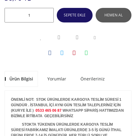
SEPETE EKLE
HEMEN AL
Ürün Bilgisi
Yorumlar
Önerileriniz
ÖNEMLİ NOT: STOK ÜRÜNLERDE KARGOYA TESLİM SÜRESİ 1
GÜNDÜR . İSTANBUL İÇİ AYNI GÜN TESLİM TALEPLERİNİZ İÇİN
(KURYE İLE )
0533 465 06 87
WHATSAPP SİPARİŞ HATTIMIZDAN
BİZİMLE İRTİBATA GEÇEBİLİRSİNİZ
STOKTA TÜKENEN ÜRÜNLERDE KARGOYA TESLİM
SÜRESİ FABRİKAMIZ İMALATI ÜRÜNLERDE 3-5 İŞ GÜNÜ İTHAL
ÜRÜNLERDE 7-14 İŞ GÜNÜDÜR. HER TÜRLÜ SORU VE