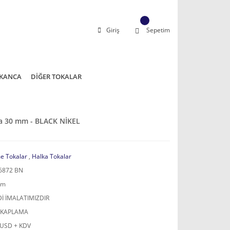
Giriş
Sepetim
KANCA
DİĞER TOKALAR
ka 30 mm - BLACK NİKEL
e Tokalar
,
Halka Tokalar
6872 BN
mm
İ İMALATIMIZDIR
 KAPLAMA
 USD + KDV