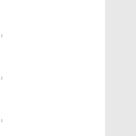
 )
 )
 )