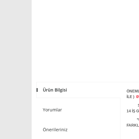
Ürün Bilgisi
ÖNEML
İLE )
0
STOKT
Yorumlar
14 İŞ
*
FARKL
Önerileriniz