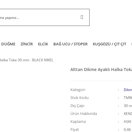
DÜĞME
ZİNCİR
ELCİK
BAĞ UCU / STOPER
KUŞGÖZÜ / ÇIT ÇIT
 Halka Toka 30 mm - BLACK NİKEL
Alttan Dikme Ayaklı Halka To
Kategori
Dikm
Stok Kodu
TMR
Dış Çapı
30 
Ürün Hakkında
KEND
Kaplama
ASKI
Fiyat
0,46