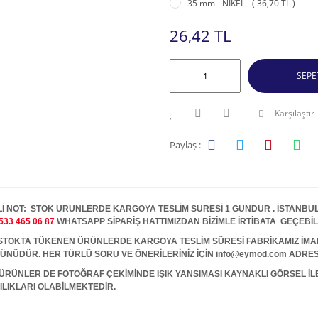
35 mm - NİKEL - ( 36,70 TL )
26,42 TL
SEPE
Karşılaştır
Paylaş :
İ NOT: STOK ÜRÜNLERDE KARGOYA TESLİM SÜRESİ 1 GÜNDÜR . İSTANBUL İ
533 465 06 87
WHATSAPP SİPARİŞ HATTIMIZDAN BİZİMLE İRTİBATA GEÇEBİL
A TÜKENEN ÜRÜNLERDE KARGOYA TESLİM SÜRESİ FABRİKAMIZ İMALAT
 GÜNÜDÜR. HER TÜRLÜ SORU VE ÖNERİLERİNİZ İÇİN info@eymod.com ADRES
ÜRÜNLER DE FOTOĞRAF ÇEKİMİNDE IŞIK YANSIMASI KAYNAKLI GÖRSEL İ
ILIKLARI OLABİLMEKTEDİR.