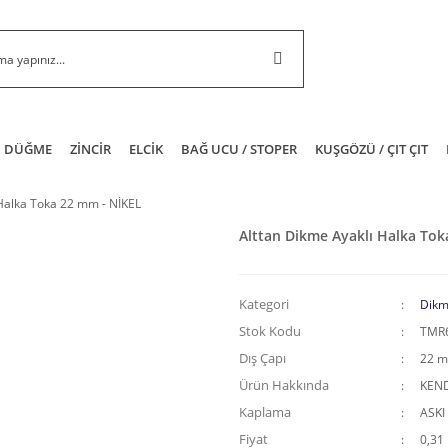
DÜĞME
ZİNCİR
ELCİK
BAĞ UCU / STOPER
KUŞGÖZÜ / ÇIT ÇIT
 Halka Toka 22 mm - NİKEL
Alttan Dikme Ayaklı Halka Tok
Kategori
Dikm
Stok Kodu
TMR
Dış Çapı
22 
Ürün Hakkında
KEND
Kaplama
ASKI
Fiyat
0,31