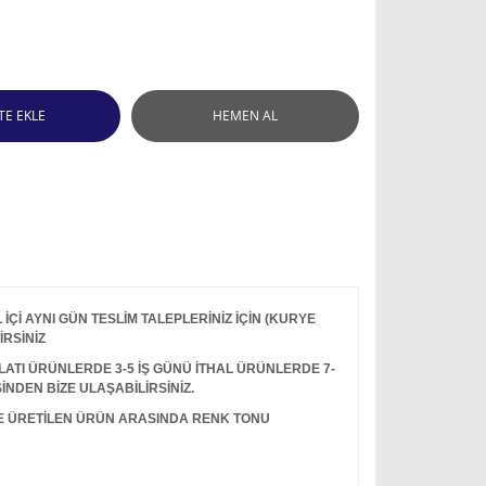
TE EKLE
HEMEN AL
Çİ AYNI GÜN TESLİM TALEPLERİNİZ İÇİN (KURYE
İRSİNİZ
I ÜRÜNLERDE 3-5 İŞ GÜNÜ İTHAL ÜRÜNLERDE 7-
İNDEN BİZE ULAŞABİLİRSİNİZ.
LE ÜRETİLEN ÜRÜN ARASINDA RENK TONU