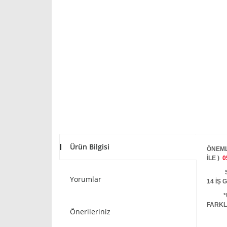
Ürün Bilgisi
ÖNEML
İLE )
0
STOKT
Yorumlar
14 İŞ
*
FARKL
Önerileriniz