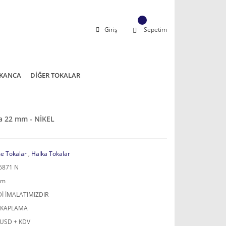
Giriş
Sepetim
KANCA
DİĞER TOKALAR
a 22 mm - NİKEL
e Tokalar
,
Halka Tokalar
6871 N
mm
İ İMALATIMIZDIR
 KAPLAMA
 USD + KDV