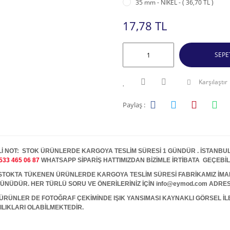
35 mm - NİKEL - ( 36,70 TL )
17,78 TL
SEPE
Karşılaştır
Paylaş :
İ NOT: STOK ÜRÜNLERDE KARGOYA TESLİM SÜRESİ 1 GÜNDÜR . İSTANBUL İ
533 465 06 87
WHATSAPP SİPARİŞ HATTIMIZDAN BİZİMLE İRTİBATA GEÇEBİL
A TÜKENEN ÜRÜNLERDE KARGOYA TESLİM SÜRESİ FABRİKAMIZ İMALAT
 GÜNÜDÜR. HER TÜRLÜ SORU VE ÖNERİLERİNİZ İÇİN info@eymod.com ADRES
ÜRÜNLER DE FOTOĞRAF ÇEKİMİNDE IŞIK YANSIMASI KAYNAKLI GÖRSEL İ
ILIKLARI OLABİLMEKTEDİR.