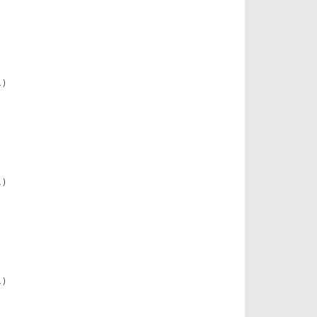
 )
 )
 )