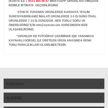
(KURYE İLE )
0533 465 06 87
WHATSAPP SİPARİŞ HATTIMIZDAN
BİZİMLE İRTİBATA GEÇEBİLİRSİNİZ
STOKTA TÜKENEN ÜRÜNLERDE KARGOYA TESLİM
SÜRESİ FABRİKAMIZ İMALATI ÜRÜNLERDE 3-5 İŞ GÜNÜ İTHAL
ÜRÜNLERDE 7-14 İŞ GÜNÜDÜR. HER TÜRLÜ SORU VE
ÖNERİLERİNİZ İÇİN info@eymod.com ADRESİNDEN BİZE
ULAŞABİLİRSİNİZ.
*ÜRÜNLER DE FOTOĞRAF ÇEKİMİNDE IŞIK YANSIMASI
KAYNAKLI GÖRSEL İLE ÜRETİLEN ÜRÜN ARASINDA RENK
TONU FARKLILIKLARI OLABİLMEKTEDİR.
KURUMSAL
ALIŞVERİŞ