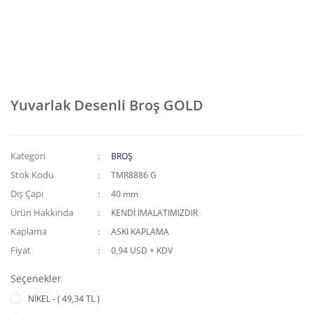
Yuvarlak Desenli Broş GOLD
Kategori
BROŞ
Stok Kodu
TMR8886 G
Dış Çapı
40 mm
Ürün Hakkında
KENDİ İMALATIMIZDIR
Kaplama
ASKI KAPLAMA
Fiyat
0,94 USD + KDV
Seçenekler
NİKEL - ( 49,34 TL )