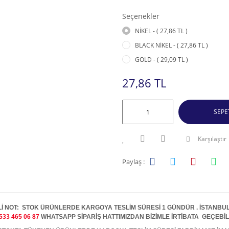
Seçenekler
NİKEL - ( 27,86 TL )
BLACK NİKEL - ( 27,86 TL )
GOLD - ( 29,09 TL )
27,86 TL
SEPE
Karşılaştır
Paylaş :
İ NOT: STOK ÜRÜNLERDE KARGOYA TESLİM SÜRESİ 1 GÜNDÜR . İSTANBUL İ
533 465 06 87
WHATSAPP SİPARİŞ HATTIMIZDAN BİZİMLE İRTİBATA GEÇEBİL