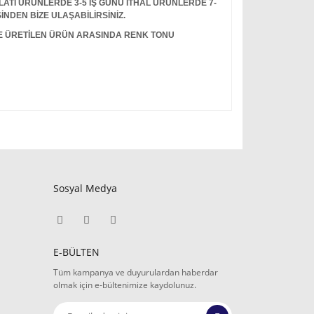
I ÜRÜNLERDE 3-5 İŞ GÜNÜ İTHAL ÜRÜNLERDE 7-
İNDEN BİZE ULAŞABİLİRSİNİZ.
LE ÜRETİLEN ÜRÜN ARASINDA RENK TONU
Sosyal Medya
E-BÜLTEN
Tüm kampanya ve duyurulardan haberdar
olmak için e-bültenimize kaydolunuz.