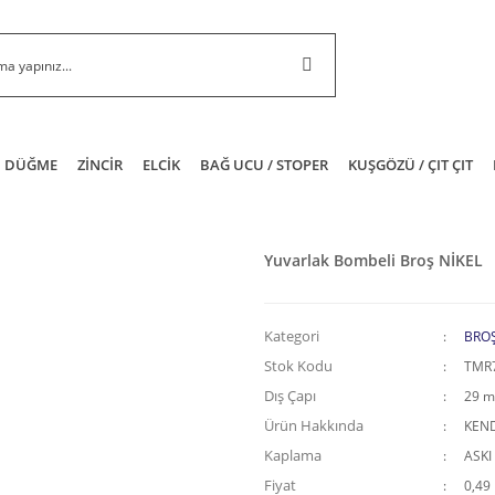
DÜĞME
ZİNCİR
ELCİK
BAĞ UCU / STOPER
KUŞGÖZÜ / ÇIT ÇIT
Yuvarlak Bombeli Broş NİKEL
Kategori
BRO
Stok Kodu
TMR
Dış Çapı
29 
Ürün Hakkında
KEND
Kaplama
ASKI
Fiyat
0,49