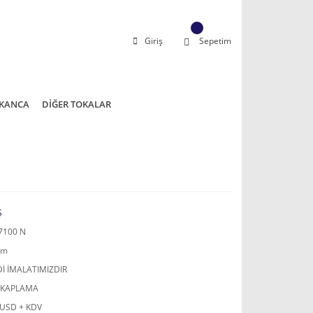
Giriş
Sepetim
KANCA
DİĞER TOKALAR
Ş
7100 N
mm
İ İMALATIMIZDIR
 KAPLAMA
 USD + KDV