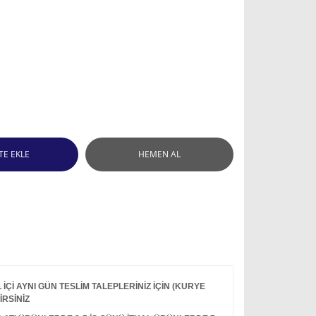
TE EKLE
HEMEN AL
Çİ AYNI GÜN TESLİM TALEPLERİNİZ İÇİN (KURYE
İRSİNİZ