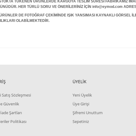
A TÜKENEN ÜRÜNLERDE KARGOYA TESLİM SÜRESİ FABRİKAMIZ İMALAT
 GÜNÜDÜR. HER TÜRLÜ SORU VE ÖNERİLERİNİZ İÇİN info@eymod.com ADRES
ÜRÜNLER DE FOTOĞRAF ÇEKİMİNDE IŞIK YANSIMASI KAYNAKLI GÖRSEL İ
ILIKLARI OLABİLMEKTEDİR.
RİŞ
ÜYELİK
i Satış Sözleşmesi
Yeni Üyelik
 ve Güvenlik
Üye Girişi
 İade Şartları
Şifremi Unuttum
Veriler Politikası
Sepetiniz