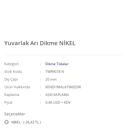
Yuvarlak Arı Dikme NİKEL
Kategori
Dikme Tokalar
Stok Kodu
TMR9078 N
Dış Çapı
20 mm
Ürün Hakkında
KENDİ İMALATIMIZDIR
Kaplama
ASKI KAPLAMA
Fiyat
0,46 USD + KDV
Seçenekler
NİKEL - ( 26,43 TL )