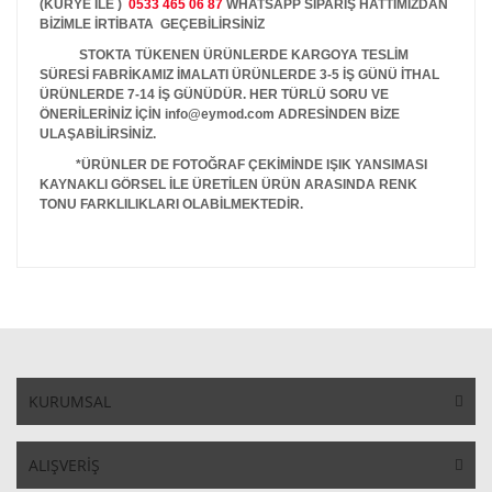
(KURYE İLE )
0533 465 06 87
WHATSAPP SİPARİŞ HATTIMIZDAN
BİZİMLE İRTİBATA GEÇEBİLİRSİNİZ
STOKTA TÜKENEN ÜRÜNLERDE KARGOYA TESLİM
SÜRESİ FABRİKAMIZ İMALATI ÜRÜNLERDE 3-5 İŞ GÜNÜ İTHAL
ÜRÜNLERDE 7-14 İŞ GÜNÜDÜR. HER TÜRLÜ SORU VE
ÖNERİLERİNİZ İÇİN info@eymod.com ADRESİNDEN BİZE
ULAŞABİLİRSİNİZ.
*ÜRÜNLER DE FOTOĞRAF ÇEKİMİNDE IŞIK YANSIMASI
KAYNAKLI GÖRSEL İLE ÜRETİLEN ÜRÜN ARASINDA RENK
TONU FARKLILIKLARI OLABİLMEKTEDİR.
KURUMSAL
ALIŞVERİŞ