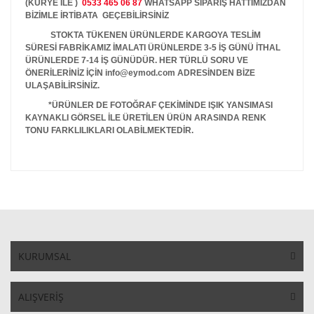
(KURYE İLE )
0533 465 06 87
WHATSAPP SİPARİŞ HATTIMIZDAN
BİZİMLE İRTİBATA GEÇEBİLİRSİNİZ
STOKTA TÜKENEN ÜRÜNLERDE KARGOYA TESLİM
SÜRESİ FABRİKAMIZ İMALATI ÜRÜNLERDE 3-5 İŞ GÜNÜ İTHAL
ÜRÜNLERDE 7-14 İŞ GÜNÜDÜR. HER TÜRLÜ SORU VE
ÖNERİLERİNİZ İÇİN info@eymod.com ADRESİNDEN BİZE
ULAŞABİLİRSİNİZ.
*ÜRÜNLER DE FOTOĞRAF ÇEKİMİNDE IŞIK YANSIMASI
KAYNAKLI GÖRSEL İLE ÜRETİLEN ÜRÜN ARASINDA RENK
TONU FARKLILIKLARI OLABİLMEKTEDİR.
KURUMSAL
ALIŞVERİŞ