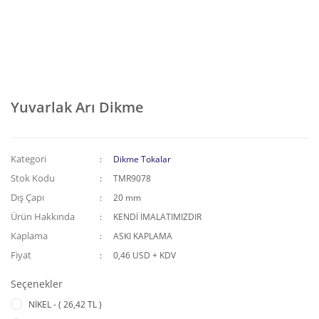
Yuvarlak Arı Dikme
Kategori
Dikme Tokalar
Stok Kodu
TMR9078
Dış Çapı
20 mm
Ürün Hakkında
KENDİ İMALATIMIZDIR
Kaplama
ASKI KAPLAMA
Fiyat
0,46 USD + KDV
Seçenekler
NİKEL - ( 26,42 TL )