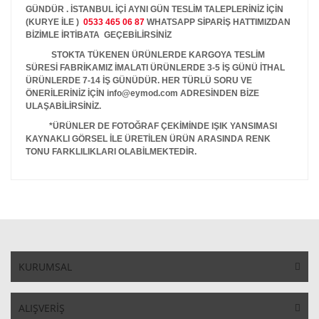
GÜNDÜR . İSTANBUL İÇİ AYNI GÜN TESLİM TALEPLERİNİZ İÇİN
(KURYE İLE )
0533 465 06 87
WHATSAPP SİPARİŞ HATTIMIZDAN
BİZİMLE İRTİBATA GEÇEBİLİRSİNİZ
STOKTA TÜKENEN ÜRÜNLERDE KARGOYA TESLİM
SÜRESİ FABRİKAMIZ İMALATI ÜRÜNLERDE 3-5 İŞ GÜNÜ İTHAL
ÜRÜNLERDE 7-14 İŞ GÜNÜDÜR. HER TÜRLÜ SORU VE
ÖNERİLERİNİZ İÇİN info@eymod.com ADRESİNDEN BİZE
ULAŞABİLİRSİNİZ.
*ÜRÜNLER DE FOTOĞRAF ÇEKİMİNDE IŞIK YANSIMASI
KAYNAKLI GÖRSEL İLE ÜRETİLEN ÜRÜN ARASINDA RENK
TONU FARKLILIKLARI OLABİLMEKTEDİR.
KURUMSAL
ALIŞVERİŞ