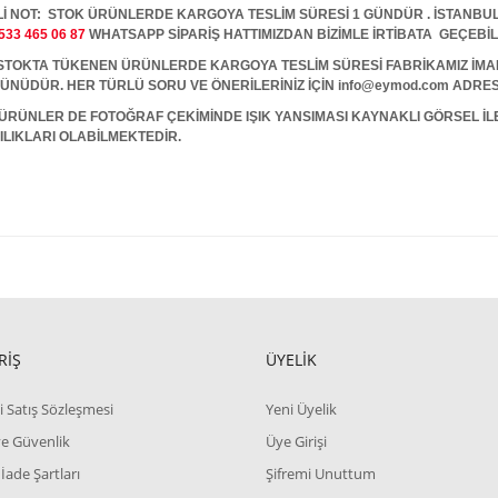
İ NOT: STOK ÜRÜNLERDE KARGOYA TESLİM SÜRESİ 1 GÜNDÜR . İSTANBUL İ
533 465 06 87
WHATSAPP SİPARİŞ HATTIMIZDAN BİZİMLE İRTİBATA GEÇEBİL
A TÜKENEN ÜRÜNLERDE KARGOYA TESLİM SÜRESİ FABRİKAMIZ İMALAT
 GÜNÜDÜR. HER TÜRLÜ SORU VE ÖNERİLERİNİZ İÇİN info@eymod.com ADRES
ÜRÜNLER DE FOTOĞRAF ÇEKİMİNDE IŞIK YANSIMASI KAYNAKLI GÖRSEL İ
ILIKLARI OLABİLMEKTEDİR.
RİŞ
ÜYELİK
i Satış Sözleşmesi
Yeni Üyelik
 ve Güvenlik
Üye Girişi
 İade Şartları
Şifremi Unuttum