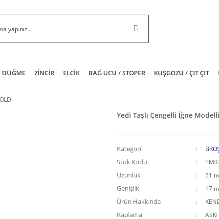
DÜĞME
ZİNCİR
ELCİK
BAĞ UCU / STOPER
KUŞGÖZÜ / ÇIT ÇIT
 GOLD
Yedi Taşlı Çengelli İğne Model
Kategori
BRO
Stok Kodu
TMR
Uzunluk
51 
Genişlik
17 
Ürün Hakkında
KEND
Kaplama
ASKI