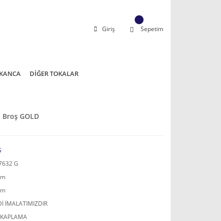
Giriş
Sepetim
KANCA
DİĞER TOKALAR
li Broş GOLD
Ş
7632 G
mm
mm
İ İMALATIMIZDIR
 KAPLAMA