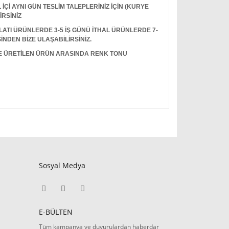
Çİ AYNI GÜN TESLİM TALEPLERİNİZ İÇİN (KURYE
İRSİNİZ
I ÜRÜNLERDE 3-5 İŞ GÜNÜ İTHAL ÜRÜNLERDE 7-
İNDEN BİZE ULAŞABİLİRSİNİZ.
LE ÜRETİLEN ÜRÜN ARASINDA RENK TONU
Sosyal Medya
E-BÜLTEN
Tüm kampanya ve duyurulardan haberdar