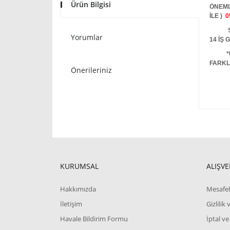
Ürün Bilgisi
ÖNEML
İLE )
0
STOKT
Yorumlar
14 İŞ
*
FARKL
Önerileriniz
KURUMSAL
ALIŞVE
Hakkımızda
Mesafel
İletişim
Gizlilik
Havale Bildirim Formu
İptal ve