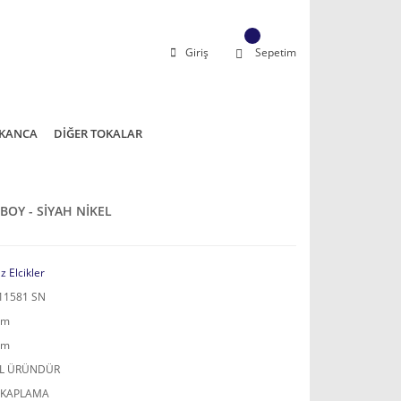
Giriş
Sepetim
KANCA
DİĞER TOKALAR
 BOY - SİYAH NİKEL
z Elcikler
11581 SN
mm
mm
AL ÜRÜNDÜR
 KAPLAMA