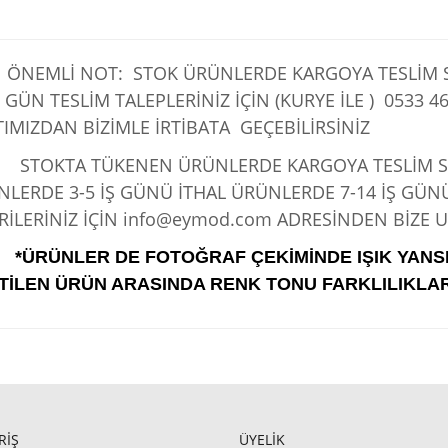
ÖNEMLİ NOT: STOK ÜRÜNLERDE KARGOYA TESLİM SÜ
 GÜN TESLİM TALEPLERİNİZ İÇİN (KURYE İLE )
0533 46
IMIZDAN BİZİMLE İRTİBATA GEÇEBİLİRSİNİZ
KTA TÜKENEN ÜRÜNLERDE KARGOYA TESLİM SÜRE
LERDE 3-5 İŞ GÜNÜ İTHAL ÜRÜNLERDE 7-14 İŞ GÜN
İLERİNİZ İÇİN info@eymod.com ADRESİNDEN BİZE UL
*ÜRÜNLER DE FOTOĞRAF ÇEKİMİNDE IŞIK YANS
TİLEN ÜRÜN ARASINDA RENK TONU FARKLILIKLAR
RİŞ
ÜYELİK