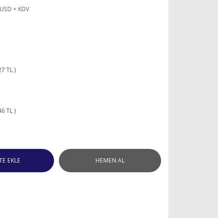
 USD + KDV
7 TL )
6 TL )
TE EKLE
HEMEN AL