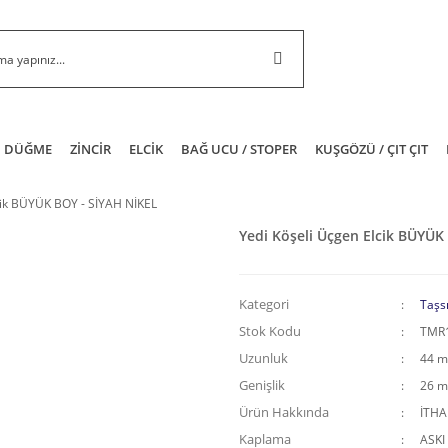
DÜĞME
ZİNCİR
ELCİK
BAĞ UCU / STOPER
KUŞGÖZÜ / ÇIT ÇIT
cik BÜYÜK BOY - SİYAH NİKEL
Yedi Köşeli Üçgen Elcik BÜYÜK
Kategori
Taşsı
Stok Kodu
TMR
Uzunluk
44 
Genişlik
26 
Ürün Hakkında
İTH
Kaplama
ASKI