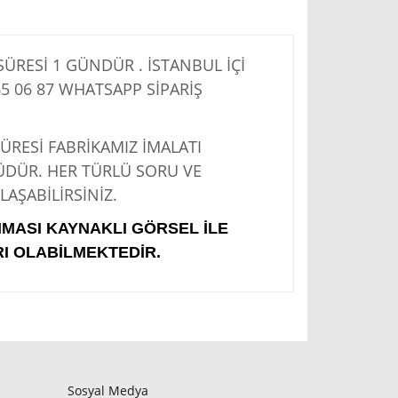
RESİ 1 GÜNDÜR . İSTANBUL İÇİ
5 06 87
WHATSAPP SİPARİŞ
Sİ FABRİKAMIZ İMALATI
ÜDÜR. HER TÜRLÜ SORU VE
AŞABİLİRSİNİZ.
IMASI KAYNAKLI GÖRSEL İLE
I OLABİLMEKTEDİR.
Sosyal Medya