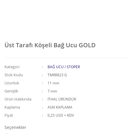
Üst Tarafı Köşeli Bağ Ucu GOLD
Kategori
BAĞ UCU / STOPER
Stok Kodu
TMR8823 G
Uzunluk
11 mm
Genişlik
7 mm
Ürün Hakkında
İTHAL ÜRÜNDÜR
Kaplama
ASKI KAPLAMA
Fiyat
0,25 USD + KDV
Seçenekler