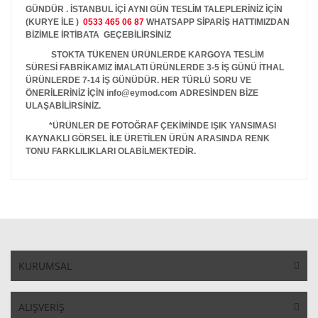
GÜNDÜR . İSTANBUL İÇİ AYNI GÜN TESLİM TALEPLERİNİZ İÇİN
(KURYE İLE )
0533 465 06 87
WHATSAPP SİPARİŞ HATTIMIZDAN
BİZİMLE İRTİBATA GEÇEBİLİRSİNİZ
STOKTA TÜKENEN ÜRÜNLERDE KARGOYA TESLİM
SÜRESİ FABRİKAMIZ İMALATI ÜRÜNLERDE 3-5 İŞ GÜNÜ İTHAL
ÜRÜNLERDE 7-14 İŞ GÜNÜDÜR. HER TÜRLÜ SORU VE
ÖNERİLERİNİZ İÇİN info@eymod.com ADRESİNDEN BİZE
ULAŞABİLİRSİNİZ.
*ÜRÜNLER DE FOTOĞRAF ÇEKİMİNDE IŞIK YANSIMASI
KAYNAKLI GÖRSEL İLE ÜRETİLEN ÜRÜN ARASINDA RENK
TONU FARKLILIKLARI OLABİLMEKTEDİR.
KURUMSAL
ALIŞVERİŞ