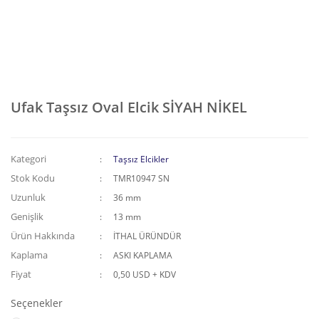
Ufak Taşsız Oval Elcik SİYAH NİKEL
Kategori
Taşsız Elcikler
Stok Kodu
TMR10947 SN
Uzunluk
36 mm
Genişlik
13 mm
Ürün Hakkında
İTHAL ÜRÜNDÜR
Kaplama
ASKI KAPLAMA
Fiyat
0,50 USD + KDV
Seçenekler