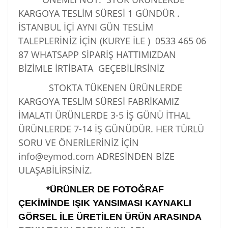
KARGOYA TESLİM SÜRESİ 1 GÜNDÜR .
İSTANBUL İÇİ AYNI GÜN TESLİM
TALEPLERİNİZ İÇİN (KURYE İLE )
0533 465 06
87
WHATSAPP SİPARİŞ HATTIMIZDAN
BİZİMLE İRTİBATA GEÇEBİLİRSİNİZ
STOKTA TÜKENEN ÜRÜNLERDE
KARGOYA TESLİM SÜRESİ FABRİKAMIZ
İMALATI ÜRÜNLERDE 3-5 İŞ GÜNÜ İTHAL
ÜRÜNLERDE 7-14 İŞ GÜNÜDÜR. HER TÜRLÜ
SORU VE ÖNERİLERİNİZ İÇİN
info@eymod.com ADRESİNDEN BİZE
ULAŞABİLİRSİNİZ.
*ÜRÜNLER DE FOTOĞRAF
ÇEKİMİNDE IŞIK YANSIMASI KAYNAKLI
GÖRSEL İLE ÜRETİLEN ÜRÜN ARASINDA