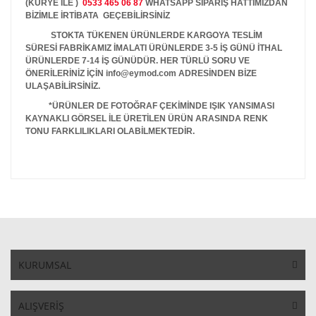
(KURYE İLE )
0533 465 06 87
WHATSAPP SİPARİŞ HATTIMIZDAN
BİZİMLE İRTİBATA GEÇEBİLİRSİNİZ
STOKTA TÜKENEN ÜRÜNLERDE KARGOYA TESLİM
SÜRESİ FABRİKAMIZ İMALATI ÜRÜNLERDE 3-5 İŞ GÜNÜ İTHAL
ÜRÜNLERDE 7-14 İŞ GÜNÜDÜR. HER TÜRLÜ SORU VE
ÖNERİLERİNİZ İÇİN info@eymod.com ADRESİNDEN BİZE
ULAŞABİLİRSİNİZ.
*ÜRÜNLER DE FOTOĞRAF ÇEKİMİNDE IŞIK YANSIMASI
KAYNAKLI GÖRSEL İLE ÜRETİLEN ÜRÜN ARASINDA RENK
TONU FARKLILIKLARI OLABİLMEKTEDİR.
KURUMSAL
ALIŞVERİŞ