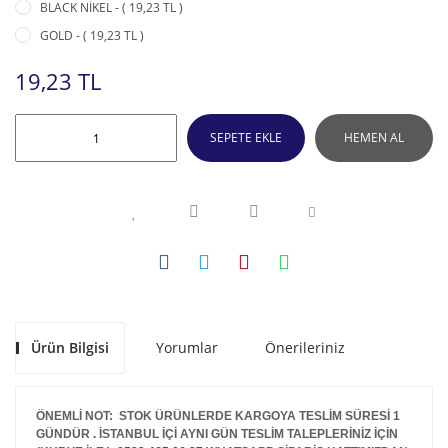
BLACK NİKEL - ( 19,23 TL )
GOLD - ( 19,23 TL )
19,23 TL
SEPETE EKLE
HEMEN AL
Ürün Bilgisi
Yorumlar
Önerileriniz
ÖNEMLİ NOT: STOK ÜRÜNLERDE KARGOYA TESLİM SÜRESİ 1
GÜNDÜR . İSTANBUL İÇİ AYNI GÜN TESLİM TALEPLERİNİZ İÇİN