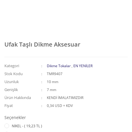
Ufak Taşlı Dikme Aksesuar
Kategori
Dikme Tokalar
,
EN YENİLER
Stok Kodu
TMR9407
Uzunluk
10 mm
Genişlik
7 mm
Ürün Hakkında
KENDİ İMALATIMIZDIR
Fiyat
0,34 USD + KDV
Seçenekler
NİKEL - ( 19,23 TL )