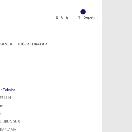
Giriş
Sepetim
KANCA
DİĞER TOKALAR
er Tokalar
8314 N
mm
m
AL ÜRÜNDÜR
 KAPLAMA