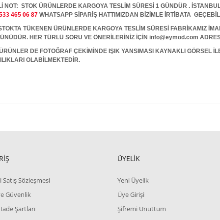
İ NOT: STOK ÜRÜNLERDE KARGOYA TESLİM SÜRESİ 1 GÜNDÜR . İSTANBUL İ
533 465 06 87
WHATSAPP SİPARİŞ HATTIMIZDAN BİZİMLE İRTİBATA GEÇEBİL
A TÜKENEN ÜRÜNLERDE KARGOYA TESLİM SÜRESİ FABRİKAMIZ İMALAT
 GÜNÜDÜR. HER TÜRLÜ SORU VE ÖNERİLERİNİZ İÇİN info@eymod.com ADRES
ÜRÜNLER DE FOTOĞRAF ÇEKİMİNDE IŞIK YANSIMASI KAYNAKLI GÖRSEL İ
ILIKLARI OLABİLMEKTEDİR.
RİŞ
ÜYELİK
i Satış Sözleşmesi
Yeni Üyelik
 ve Güvenlik
Üye Girişi
 İade Şartları
Şifremi Unuttum