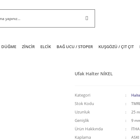
DÜĞME
ZİNCİR
ELCİK
BAĞ UCU / STOPER
KUŞGÖZÜ / ÇIT ÇIT
Ufak Halter NİKEL
Kategori
Halt
Stok Kodu
TMR
Uzunluk
25 
Genişlik
9 m
Ürün Hakkında
İTH
Kaplama
ASKI