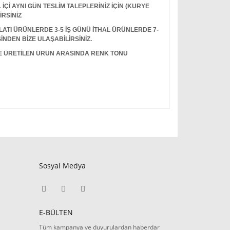
Çİ AYNI GÜN TESLİM TALEPLERİNİZ İÇİN (KURYE
İRSİNİZ
I ÜRÜNLERDE 3-5 İŞ GÜNÜ İTHAL ÜRÜNLERDE 7-
İNDEN BİZE ULAŞABİLİRSİNİZ.
LE ÜRETİLEN ÜRÜN ARASINDA RENK TONU
Sosyal Medya
E-BÜLTEN
Tüm kampanya ve duyurulardan haberdar