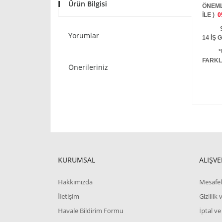
Ürün Bilgisi
ÖNEML
İLE )
0
STOKT
Yorumlar
14 İŞ
*
FARKL
Önerileriniz
KURUMSAL
ALIŞVE
Hakkımızda
Mesafel
İletişim
Gizlilik
Havale Bildirim Formu
İptal ve