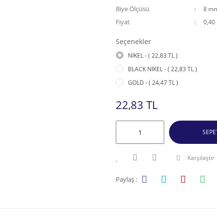
Biye Ölçüsü
8 m
Fiyat
0,40
Seçenekler
NİKEL - ( 22,83 TL )
BLACK NİKEL - ( 22,83 TL )
GOLD - ( 24,47 TL )
22,83 TL
SEPE
Karşılaştır
Paylaş :