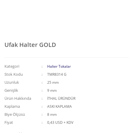
Ufak Halter GOLD
Kategori
Halter Tokalar
Stok Kodu
TMR8314 G
Uzunluk
25 mm
Genişlik
9 mm
Ürün Hakkında
İTHAL ÜRÜNDÜR
Kaplama
ASKI KAPLAMA
Biye Ölçüsü
8 mm
Fiyat
0,43 USD + KDV