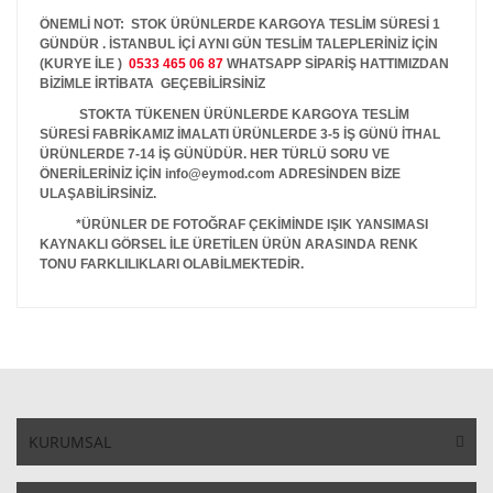
ÖNEMLİ NOT: STOK ÜRÜNLERDE KARGOYA TESLİM SÜRESİ 1
GÜNDÜR . İSTANBUL İÇİ AYNI GÜN TESLİM TALEPLERİNİZ İÇİN
(KURYE İLE )
0533 465 06 87
WHATSAPP SİPARİŞ HATTIMIZDAN
BİZİMLE İRTİBATA GEÇEBİLİRSİNİZ
STOKTA TÜKENEN ÜRÜNLERDE KARGOYA TESLİM
SÜRESİ FABRİKAMIZ İMALATI ÜRÜNLERDE 3-5 İŞ GÜNÜ İTHAL
ÜRÜNLERDE 7-14 İŞ GÜNÜDÜR. HER TÜRLÜ SORU VE
ÖNERİLERİNİZ İÇİN info@eymod.com ADRESİNDEN BİZE
ULAŞABİLİRSİNİZ.
*ÜRÜNLER DE FOTOĞRAF ÇEKİMİNDE IŞIK YANSIMASI
KAYNAKLI GÖRSEL İLE ÜRETİLEN ÜRÜN ARASINDA RENK
TONU FARKLILIKLARI OLABİLMEKTEDİR.
KURUMSAL