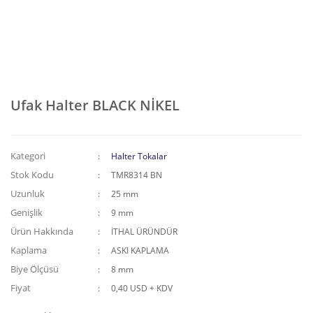
Ufak Halter BLACK NİKEL
Kategori
Halter Tokalar
Stok Kodu
TMR8314 BN
Uzunluk
25 mm
Genişlik
9 mm
Ürün Hakkında
İTHAL ÜRÜNDÜR
Kaplama
ASKI KAPLAMA
Biye Ölçüsü
8 mm
Fiyat
0,40 USD + KDV