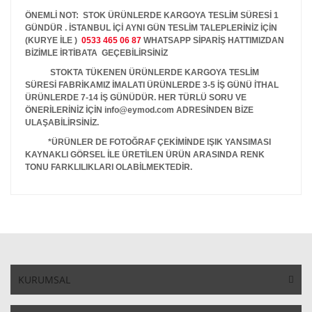
ÖNEMLİ NOT: STOK ÜRÜNLERDE KARGOYA TESLİM SÜRESİ 1
GÜNDÜR . İSTANBUL İÇİ AYNI GÜN TESLİM TALEPLERİNİZ İÇİN
(KURYE İLE )
0533 465 06 87
WHATSAPP SİPARİŞ HATTIMIZDAN
BİZİMLE İRTİBATA GEÇEBİLİRSİNİZ
STOKTA TÜKENEN ÜRÜNLERDE KARGOYA TESLİM
SÜRESİ FABRİKAMIZ İMALATI ÜRÜNLERDE 3-5 İŞ GÜNÜ İTHAL
ÜRÜNLERDE 7-14 İŞ GÜNÜDÜR. HER TÜRLÜ SORU VE
ÖNERİLERİNİZ İÇİN info@eymod.com ADRESİNDEN BİZE
ULAŞABİLİRSİNİZ.
*ÜRÜNLER DE FOTOĞRAF ÇEKİMİNDE IŞIK YANSIMASI
KAYNAKLI GÖRSEL İLE ÜRETİLEN ÜRÜN ARASINDA RENK
TONU FARKLILIKLARI OLABİLMEKTEDİR.
KURUMSAL