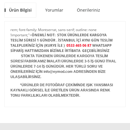
Ürün Bilgisi
Yorumlar
Önerileriniz
rem; font-family: Montserrat, sans-serif; outline: none
!important;">
ÖNEMLİ NOT: STOK ÜRÜNLERDE KARGOYA
TESLİM SÜRESİ 1 GÜNDÜR . İSTANBUL İÇİ AYNI GÜN TESLİM
TALEPLERİNİZ İÇİN (KURYE İLE )
0533 465 06 87
WHATSAPP
SİPARİŞ HATTIMIZDAN BİZİMLE İRTİBATA GEÇEBİLİRSİNİZ
STOKTA TÜKENEN ÜRÜNLERDE KARGOYA TESLİM
SÜRESİ FABRİKAMIZ İMALATI ÜRÜNLERDE 3-5 İŞ GÜNÜ İTHAL
ÜRÜNLERDE 7-14 İŞ GÜNÜDÜR. HER TÜRLÜ SORU VE
ÖNERİLERİNİZ İÇİN info@eymod.com ADRESİNDEN BİZE
ULAŞABİLİRSİNİZ.
*ÜRÜNLER DE FOTOĞRAF ÇEKİMİNDE IŞIK YANSIMASI
KAYNAKLI GÖRSEL İLE ÜRETİLEN ÜRÜN ARASINDA RENK
TONU FARKLILIKLARI OLABİLMEKTEDİR.