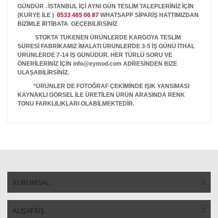
GÜNDÜR . İSTANBUL İÇİ AYNI GÜN TESLİM TALEPLERİNİZ İÇİN
(KURYE İLE )
0533 465 06 87
WHATSAPP SİPARİŞ HATTIMIZDAN
BİZİMLE İRTİBATA GEÇEBİLİRSİNİZ
STOKTA TÜKENEN ÜRÜNLERDE KARGOYA TESLİM
SÜRESİ FABRİKAMIZ İMALATI ÜRÜNLERDE 3-5 İŞ GÜNÜ İTHAL
ÜRÜNLERDE 7-14 İŞ GÜNÜDÜR. HER TÜRLÜ SORU VE
ÖNERİLERİNİZ İÇİN info@eymod.com ADRESİNDEN BİZE
ULAŞABİLİRSİNİZ.
*ÜRÜNLER DE FOTOĞRAF ÇEKİMİNDE IŞIK YANSIMASI
KAYNAKLI GÖRSEL İLE ÜRETİLEN ÜRÜN ARASINDA RENK
TONU FARKLILIKLARI OLABİLMEKTEDİR.
KURUMSAL
ALIŞVERİŞ