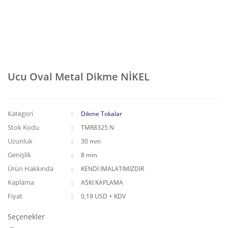
Ucu Oval Metal Dikme NİKEL
Kategori
Dikme Tokalar
Stok Kodu
TMR8325 N
Uzunluk
30 mm
Genişlik
8 mm
Ürün Hakkında
KENDİ İMALATIMIZDIR
Kaplama
ASKI KAPLAMA
Fiyat
0,19 USD + KDV
Seçenekler