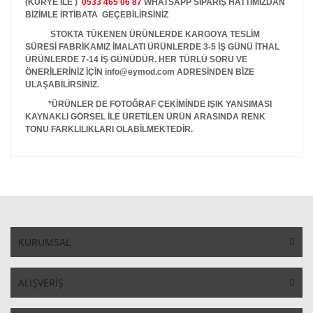
(KURYE İLE )
0533 465 06 87
WHATSAPP SİPARİŞ HATTIMIZDAN
BİZİMLE İRTİBATA GEÇEBİLİRSİNİZ
STOKTA TÜKENEN ÜRÜNLERDE KARGOYA TESLİM
SÜRESİ FABRİKAMIZ İMALATI ÜRÜNLERDE 3-5 İŞ GÜNÜ İTHAL
ÜRÜNLERDE 7-14 İŞ GÜNÜDÜR. HER TÜRLÜ SORU VE
ÖNERİLERİNİZ İÇİN info@eymod.com ADRESİNDEN BİZE
ULAŞABİLİRSİNİZ.
*ÜRÜNLER DE FOTOĞRAF ÇEKİMİNDE IŞIK YANSIMASI
KAYNAKLI GÖRSEL İLE ÜRETİLEN ÜRÜN ARASINDA RENK
TONU FARKLILIKLARI OLABİLMEKTEDİR.
KURUMSAL
ALIŞVERİŞ