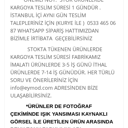
KARGOYA TESLİM SÜRESİ 1 GÜNDÜR .
İSTANBUL İÇİ AYNI GÜN TESLİM
TALEPLERİNİZ İÇİN (KURYE İLE )
0533 465 06
87
WHATSAPP SİPARİŞ HATTIMIZDAN
BİZİMLE İRTİBATA GEÇEBİLİRSİNİZ
STOKTA TÜKENEN ÜRÜNLERDE
KARGOYA TESLİM SÜRESİ FABRİKAMIZ
İMALATI ÜRÜNLERDE 3-5 İŞ GÜNÜ İTHAL
ÜRÜNLERDE 7-14 İŞ GÜNÜDÜR. HER TÜRLÜ
SORU VE ÖNERİLERİNİZ İÇİN
info@eymod.com ADRESİNDEN BİZE
ULAŞABİLİRSİNİZ.
*ÜRÜNLER DE FOTOĞRAF
ÇEKİMİNDE IŞIK YANSIMASI KAYNAKLI
GÖRSEL İLE ÜRETİLEN ÜRÜN ARASINDA