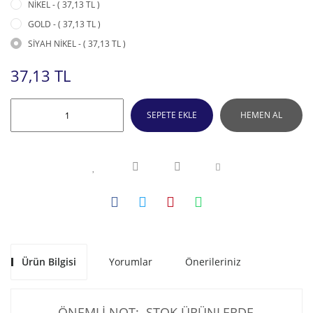
NİKEL - ( 37,13 TL )
GOLD - ( 37,13 TL )
SİYAH NİKEL - ( 37,13 TL )
37,13 TL
SEPETE EKLE
HEMEN AL
Ürün Bilgisi
Yorumlar
Önerileriniz
ÖNEMLİ NOT: STOK ÜRÜNLERDE