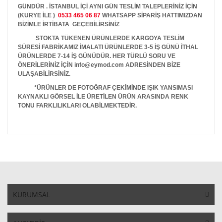
GÜNDÜR . İSTANBUL İÇİ AYNI GÜN TESLİM TALEPLERİNİZ İÇİN
(KURYE İLE )
0533 465 06 87
WHATSAPP SİPARİŞ HATTIMIZDAN
BİZİMLE İRTİBATA GEÇEBİLİRSİNİZ
STOKTA TÜKENEN ÜRÜNLERDE KARGOYA TESLİM
SÜRESİ FABRİKAMIZ İMALATI ÜRÜNLERDE 3-5 İŞ GÜNÜ İTHAL
ÜRÜNLERDE 7-14 İŞ GÜNÜDÜR. HER TÜRLÜ SORU VE
ÖNERİLERİNİZ İÇİN info@eymod.com ADRESİNDEN BİZE
ULAŞABİLİRSİNİZ.
*ÜRÜNLER DE FOTOĞRAF ÇEKİMİNDE IŞIK YANSIMASI
KAYNAKLI GÖRSEL İLE ÜRETİLEN ÜRÜN ARASINDA RENK
TONU FARKLILIKLARI OLABİLMEKTEDİR.
KURUMSAL