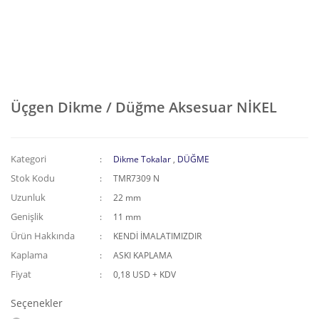
Üçgen Dikme / Düğme Aksesuar NİKEL
Kategori
Dikme Tokalar
,
DÜĞME
Stok Kodu
TMR7309 N
Uzunluk
22 mm
Genişlik
11 mm
Ürün Hakkında
KENDİ İMALATIMIZDIR
Kaplama
ASKI KAPLAMA
Fiyat
0,18 USD + KDV
Seçenekler