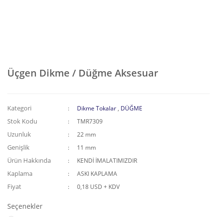
Üçgen Dikme / Düğme Aksesuar
Kategori
Dikme Tokalar
,
DÜĞME
Stok Kodu
TMR7309
Uzunluk
22 mm
Genişlik
11 mm
Ürün Hakkında
KENDİ İMALATIMIZDIR
Kaplama
ASKI KAPLAMA
Fiyat
0,18 USD + KDV
Seçenekler