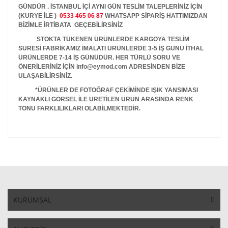
GÜNDÜR . İSTANBUL İÇİ AYNI GÜN TESLİM TALEPLERİNİZ İÇİN
(KURYE İLE )
0533 465 06 87
WHATSAPP SİPARİŞ HATTIMIZDAN
BİZİMLE İRTİBATA GEÇEBİLİRSİNİZ
STOKTA TÜKENEN ÜRÜNLERDE KARGOYA TESLİM
SÜRESİ FABRİKAMIZ İMALATI ÜRÜNLERDE 3-5 İŞ GÜNÜ İTHAL
ÜRÜNLERDE 7-14 İŞ GÜNÜDÜR. HER TÜRLÜ SORU VE
ÖNERİLERİNİZ İÇİN info@eymod.com ADRESİNDEN BİZE
ULAŞABİLİRSİNİZ.
*ÜRÜNLER DE FOTOĞRAF ÇEKİMİNDE IŞIK YANSIMASI
KAYNAKLI GÖRSEL İLE ÜRETİLEN ÜRÜN ARASINDA RENK
TONU FARKLILIKLARI OLABİLMEKTEDİR.
KURUMSAL