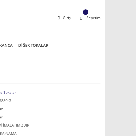
Giriş
Sepetim
KANCA
DİĞER TOKALAR
e Tokalar
6880 G
mm
mm
İ İMALATIMIZDIR
 KAPLAMA