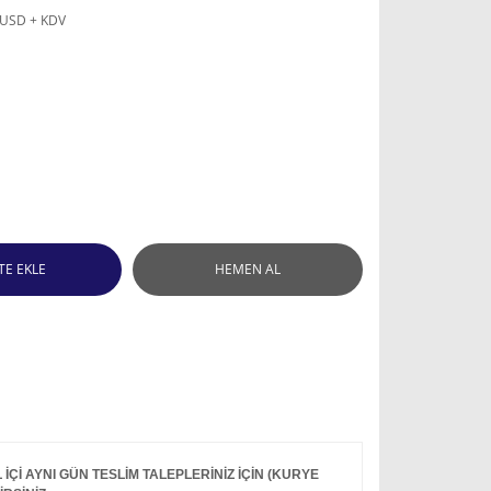
 USD + KDV
TE EKLE
HEMEN AL
Çİ AYNI GÜN TESLİM TALEPLERİNİZ İÇİN (KURYE