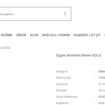
DÜĞME
ZİNCİR
ELCİK
BAĞ UCU / STOPER
KUŞGÖZÜ / ÇIT ÇIT
me GOLD
Üçgen Bombeli Dikme GOLD
Kategori
Dikm
Stok Kodu
TMR
Uzunluk
21 
Genişlik
20 
Ürün Hakkında
KEND
Kaplama
ASKI