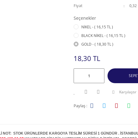
Fiyat
0,32
Seçenekler
NİKEL - ( 16,15 TL )
BLACK NİKEL - ( 16,15 TL )
GOLD - ( 18,30 TL )
18,30 TL
SEPE
Karşılaştır
Paylaş :
İ NOT: STOK ÜRÜNLERDE KARGOYA TESLİM SÜRESİ 1 GÜNDÜR . İSTANBUL İ