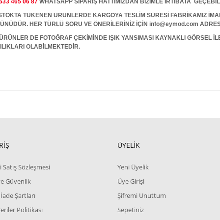
533 465 06 87
WHATSAPP SİPARİŞ HATTIMIZDAN BİZİMLE İRTİBATA GEÇEBİL
A TÜKENEN ÜRÜNLERDE KARGOYA TESLİM SÜRESİ FABRİKAMIZ İMALAT
 GÜNÜDÜR. HER TÜRLÜ SORU VE ÖNERİLERİNİZ İÇİN info@eymod.com ADRES
ÜRÜNLER DE FOTOĞRAF ÇEKİMİNDE IŞIK YANSIMASI KAYNAKLI GÖRSEL İ
ILIKLARI OLABİLMEKTEDİR.
RİŞ
ÜYELİK
i Satış Sözleşmesi
Yeni Üyelik
 ve Güvenlik
Üye Girişi
 İade Şartları
Şifremi Unuttum
Veriler Politikası
Sepetiniz