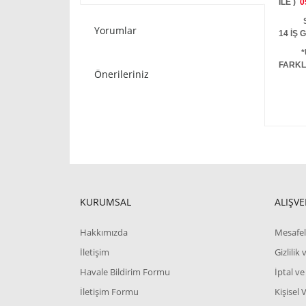
İLE )
0
STOKT
Yorumlar
14 İŞ
*
FARKL
Önerileriniz
KURUMSAL
ALIŞVE
Hakkımızda
Mesafel
İletişim
Gizlilik
Havale Bildirim Formu
İptal ve
İletişim Formu
Kişisel 