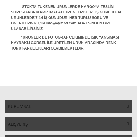
STOKTA TÜKENEN ÜRÜNLERDE KARGOYA TESLİM
SÜRESİ FABRİKAMIZ İMALATI ÜRÜNLERDE 3-5 İŞ GÜNÜ İTHAL
ÜRÜNLERDE 7-14 İŞ GÜNÜDÜR. HER TÜRLÜ SORU VE
ÖNERİLERİNİZ İÇİN info@eymod.com ADRESİNDEN BİZE
ULAŞABİLİRSİNİZ.
*ÜRÜNLER DE FOTOĞRAF ÇEKİMİNDE IŞIK YANSIMASI
KAYNAKLI GÖRSEL İLE ÜRETİLEN ÜRÜN ARASINDA RENK
TONU FARKLILIKLARI OLABİLMEKTEDİR.
KURUMSAL
ALIŞVERİŞ