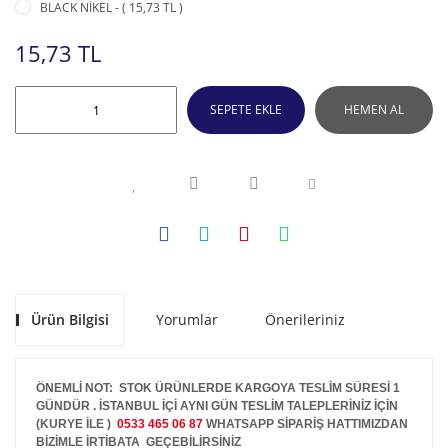
BLACK NİKEL - ( 15,73 TL )
15,73 TL
SEPETE EKLE
HEMEN AL
Ürün Bilgisi
Yorumlar
Önerileriniz
ÖNEMLİ NOT: STOK ÜRÜNLERDE KARGOYA TESLİM SÜRESİ 1
GÜNDÜR . İSTANBUL İÇİ AYNI GÜN TESLİM TALEPLERİNİZ İÇİN
(KURYE İLE )
0533 465 06 87
WHATSAPP SİPARİŞ HATTIMIZDAN
BİZİMLE İRTİBATA GEÇEBİLİRSİNİZ