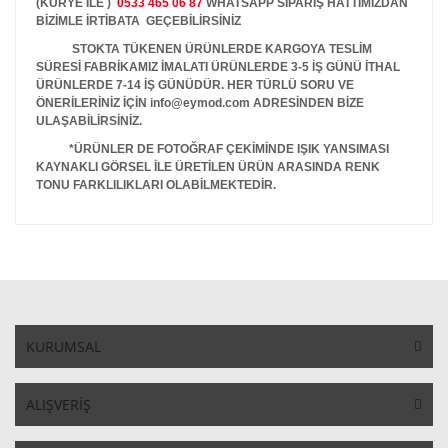
(KURYE İLE )
0533 465 06 87
WHATSAPP SİPARİŞ HATTIMIZDAN
BİZİMLE İRTİBATA GEÇEBİLİRSİNİZ
STOKTA TÜKENEN ÜRÜNLERDE KARGOYA TESLİM
SÜRESİ FABRİKAMIZ İMALATI ÜRÜNLERDE 3-5 İŞ GÜNÜ İTHAL
ÜRÜNLERDE 7-14 İŞ GÜNÜDÜR. HER TÜRLÜ SORU VE
ÖNERİLERİNİZ İÇİN info@eymod.com ADRESİNDEN BİZE
ULAŞABİLİRSİNİZ.
*ÜRÜNLER DE FOTOĞRAF ÇEKİMİNDE IŞIK YANSIMASI
KAYNAKLI GÖRSEL İLE ÜRETİLEN ÜRÜN ARASINDA RENK
TONU FARKLILIKLARI OLABİLMEKTEDİR.
KURUMSAL
ALIŞVERİŞ