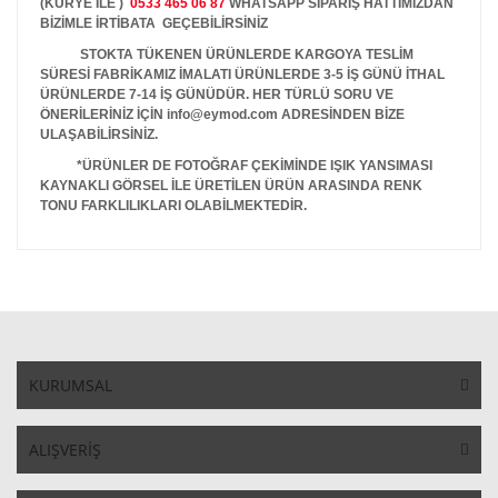
(KURYE İLE )
0533 465 06 87
WHATSAPP SİPARİŞ HATTIMIZDAN
BİZİMLE İRTİBATA GEÇEBİLİRSİNİZ
STOKTA TÜKENEN ÜRÜNLERDE KARGOYA TESLİM
SÜRESİ FABRİKAMIZ İMALATI ÜRÜNLERDE 3-5 İŞ GÜNÜ İTHAL
ÜRÜNLERDE 7-14 İŞ GÜNÜDÜR. HER TÜRLÜ SORU VE
ÖNERİLERİNİZ İÇİN info@eymod.com ADRESİNDEN BİZE
ULAŞABİLİRSİNİZ.
*ÜRÜNLER DE FOTOĞRAF ÇEKİMİNDE IŞIK YANSIMASI
KAYNAKLI GÖRSEL İLE ÜRETİLEN ÜRÜN ARASINDA RENK
TONU FARKLILIKLARI OLABİLMEKTEDİR.
KURUMSAL
ALIŞVERİŞ