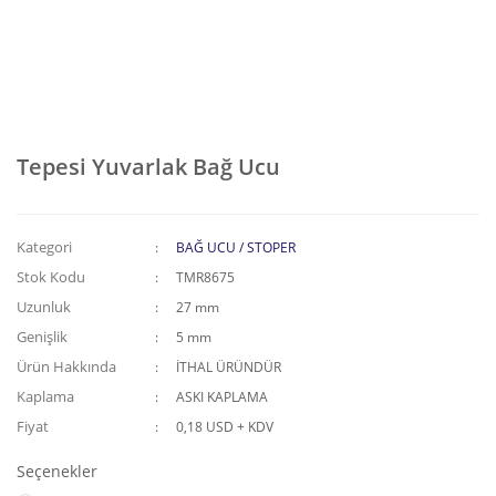
Tepesi Yuvarlak Bağ Ucu
Kategori
BAĞ UCU / STOPER
Stok Kodu
TMR8675
Uzunluk
27 mm
Genişlik
5 mm
Ürün Hakkında
İTHAL ÜRÜNDÜR
Kaplama
ASKI KAPLAMA
Fiyat
0,18 USD + KDV
Seçenekler