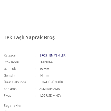
Tek Taşlı Yaprak Broş
Kategori
BROŞ
,
EN YENİLER
Stok Kodu
TMR10648
Uzunluk
45 mm
Genişlik
14 mm
Ürün Hakkında
İTHAL ÜRÜNDÜR
Kaplama
ASKI KAPLAMA
Fiyat
1,05 USD + KDV
Seçenekler