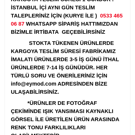
İSTANBUL İÇİ AYNI GÜN TESLİM
TALEPLERİNİZ İÇİN (KURYE İLE )
0533 465
06 87
WHATSAPP SİPARİŞ HATTIMIZDAN
BİZİMLE İRTİBATA GEÇEBİLİRSİNİZ
STOKTA TÜKENEN ÜRÜNLERDE
KARGOYA TESLİM SÜRESİ FABRİKAMIZ
İMALATI ÜRÜNLERDE 3-5 İŞ GÜNÜ İTHAL
ÜRÜNLERDE 7-14 İŞ GÜNÜDÜR. HER
TÜRLÜ SORU VE ÖNERİLERİNİZ İÇİN
info@eymod.com ADRESİNDEN BİZE
ULAŞABİLİRSİNİZ.
*ÜRÜNLER DE FOTOĞRAF
ÇEKİMİNDE IŞIK YANSIMASI KAYNAKLI
GÖRSEL İLE ÜRETİLEN ÜRÜN ARASINDA
RENK TONU FARKLILIKLARI