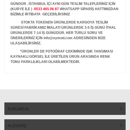
GÜNDÜR . İSTANBUL İÇİ AYNI GÜN TESLİM TALEPLERİNİZ İÇİN
(KURYE İLE )
0533 465 06 87
WHATSAPP SİPARİŞ HATTIMIZDAN
BİZİMLE İRTİBATA GEÇEBİLİRSİNİZ
STOKTA TÜKENEN ÜRÜNLERDE KARGOYA TESLİM
SÜRESİ FABRİKAMIZ İMALATI ÜRÜNLERDE 3-5 İŞ GÜNÜ İTHAL
ÜRÜNLERDE 7-14 İŞ GÜNÜDÜR. HER TÜRLÜ SORU VE
ÖNERİLERİNİZ İÇİN info@eymod.com ADRESİNDEN BİZE
ULAŞABİLİRSİNİZ.
*ÜRÜNLER DE FOTOĞRAF ÇEKİMİNDE IŞIK YANSIMASI
KAYNAKLI GÖRSEL İLE ÜRETİLEN ÜRÜN ARASINDA RENK
TONU FARKLILIKLARI OLABİLMEKTEDİR.
KURUMSAL
ALIŞVERİŞ