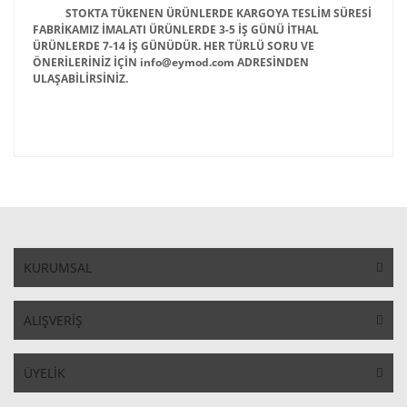
STOKTA TÜKENEN ÜRÜNLERDE KARGOYA TESLİM SÜRESİ
FABRİKAMIZ İMALATI ÜRÜNLERDE 3-5 İŞ GÜNÜ İTHAL
ÜRÜNLERDE 7-14 İŞ GÜNÜDÜR. HER TÜRLÜ SORU VE
ÖNERİLERİNİZ İÇİN info@eymod.com ADRESİNDEN
ULAŞABİLİRSİNİZ.
KURUMSAL
ALIŞVERİŞ
ÜYELİK