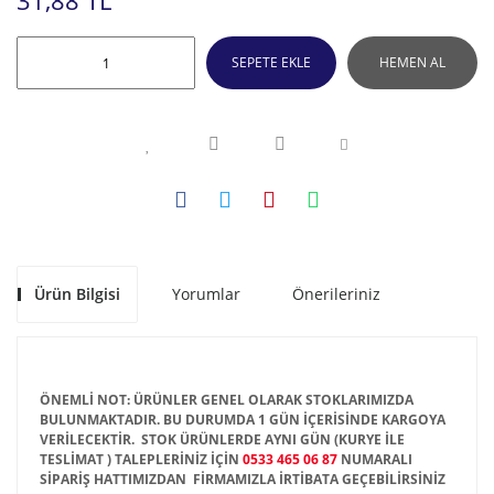
31,88 TL
SEPETE EKLE
HEMEN AL
Ürün Bilgisi
Yorumlar
Önerileriniz
ÖNEMLİ NOT: ÜRÜNLER GENEL OLARAK STOKLARIMIZDA
BULUNMAKTADIR. BU DURUMDA 1 GÜN İÇERİSİNDE KARGOYA
VERİLECEKTİR. STOK ÜRÜNLERDE AYNI GÜN (KURYE İLE
TESLİMAT ) TALEPLERİNİZ İÇİN
0533 465 06 87
NUMARALI
SİPARİŞ HATTIMIZDAN FİRMAMIZLA İRTİBATA GEÇEBİLİRSİNİZ