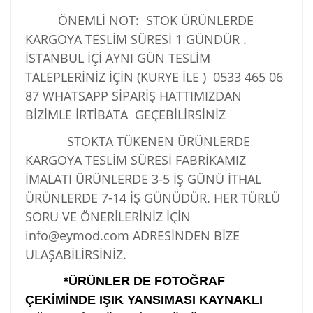
ÖNEMLİ NOT: STOK ÜRÜNLERDE
KARGOYA TESLİM SÜRESİ 1 GÜNDÜR .
İSTANBUL İÇİ AYNI GÜN TESLİM
TALEPLERİNİZ İÇİN (KURYE İLE )
0533 465 06
87
WHATSAPP SİPARİŞ HATTIMIZDAN
BİZİMLE İRTİBATA GEÇEBİLİRSİNİZ
STOKTA TÜKENEN ÜRÜNLERDE
KARGOYA TESLİM SÜRESİ FABRİKAMIZ
İMALATI ÜRÜNLERDE 3-5 İŞ GÜNÜ İTHAL
ÜRÜNLERDE 7-14 İŞ GÜNÜDÜR. HER TÜRLÜ
SORU VE ÖNERİLERİNİZ İÇİN
info@eymod.com ADRESİNDEN BİZE
ULAŞABİLİRSİNİZ.
*ÜRÜNLER DE FOTOĞRAF
ÇEKİMİNDE IŞIK YANSIMASI KAYNAKLI