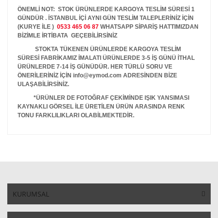
ÖNEMLİ NOT: STOK ÜRÜNLERDE KARGOYA TESLİM SÜRESİ 1
GÜNDÜR . İSTANBUL İÇİ AYNI GÜN TESLİM TALEPLERİNİZ İÇİN
(KURYE İLE )
0533 465 06 87
WHATSAPP SİPARİŞ HATTIMIZDAN
BİZİMLE İRTİBATA GEÇEBİLİRSİNİZ
STOKTA TÜKENEN ÜRÜNLERDE KARGOYA TESLİM
SÜRESİ FABRİKAMIZ İMALATI ÜRÜNLERDE 3-5 İŞ GÜNÜ İTHAL
ÜRÜNLERDE 7-14 İŞ GÜNÜDÜR. HER TÜRLÜ SORU VE
ÖNERİLERİNİZ İÇİN info@eymod.com ADRESİNDEN BİZE
ULAŞABİLİRSİNİZ.
*ÜRÜNLER DE FOTOĞRAF ÇEKİMİNDE IŞIK YANSIMASI
KAYNAKLI GÖRSEL İLE ÜRETİLEN ÜRÜN ARASINDA RENK
TONU FARKLILIKLARI OLABİLMEKTEDİR.
KURUMSAL