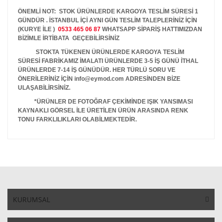
ÖNEMLİ NOT: STOK ÜRÜNLERDE KARGOYA TESLİM SÜRESİ 1
GÜNDÜR . İSTANBUL İÇİ AYNI GÜN TESLİM TALEPLERİNİZ İÇİN
(KURYE İLE )
0533 465 06 87
WHATSAPP SİPARİŞ HATTIMIZDAN
BİZİMLE İRTİBATA GEÇEBİLİRSİNİZ
STOKTA TÜKENEN ÜRÜNLERDE KARGOYA TESLİM
SÜRESİ FABRİKAMIZ İMALATI ÜRÜNLERDE 3-5 İŞ GÜNÜ İTHAL
ÜRÜNLERDE 7-14 İŞ GÜNÜDÜR. HER TÜRLÜ SORU VE
ÖNERİLERİNİZ İÇİN info@eymod.com ADRESİNDEN BİZE
ULAŞABİLİRSİNİZ.
*ÜRÜNLER DE FOTOĞRAF ÇEKİMİNDE IŞIK YANSIMASI
KAYNAKLI GÖRSEL İLE ÜRETİLEN ÜRÜN ARASINDA RENK
TONU FARKLILIKLARI OLABİLMEKTEDİR.
KURUMSAL