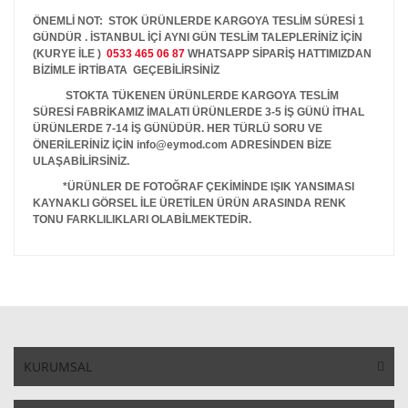
ÖNEMLİ NOT: STOK ÜRÜNLERDE KARGOYA TESLİM SÜRESİ 1
GÜNDÜR . İSTANBUL İÇİ AYNI GÜN TESLİM TALEPLERİNİZ İÇİN
(KURYE İLE )
0533 465 06 87
WHATSAPP SİPARİŞ HATTIMIZDAN
BİZİMLE İRTİBATA GEÇEBİLİRSİNİZ
STOKTA TÜKENEN ÜRÜNLERDE KARGOYA TESLİM
SÜRESİ FABRİKAMIZ İMALATI ÜRÜNLERDE 3-5 İŞ GÜNÜ İTHAL
ÜRÜNLERDE 7-14 İŞ GÜNÜDÜR. HER TÜRLÜ SORU VE
ÖNERİLERİNİZ İÇİN info@eymod.com ADRESİNDEN BİZE
ULAŞABİLİRSİNİZ.
*ÜRÜNLER DE FOTOĞRAF ÇEKİMİNDE IŞIK YANSIMASI
KAYNAKLI GÖRSEL İLE ÜRETİLEN ÜRÜN ARASINDA RENK
TONU FARKLILIKLARI OLABİLMEKTEDİR.
KURUMSAL