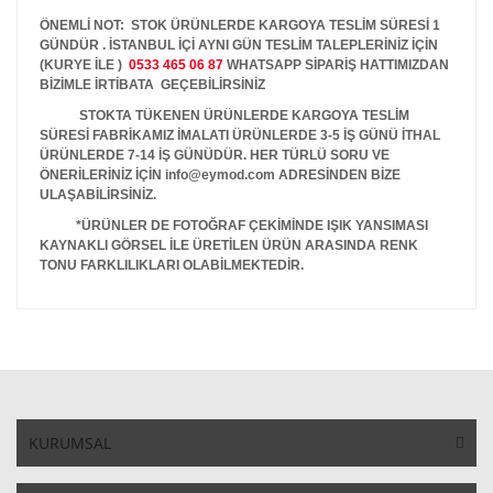
ÖNEMLİ NOT: STOK ÜRÜNLERDE KARGOYA TESLİM SÜRESİ 1
GÜNDÜR . İSTANBUL İÇİ AYNI GÜN TESLİM TALEPLERİNİZ İÇİN
(KURYE İLE )
0533 465 06 87
WHATSAPP SİPARİŞ HATTIMIZDAN
BİZİMLE İRTİBATA GEÇEBİLİRSİNİZ
STOKTA TÜKENEN ÜRÜNLERDE KARGOYA TESLİM
SÜRESİ FABRİKAMIZ İMALATI ÜRÜNLERDE 3-5 İŞ GÜNÜ İTHAL
ÜRÜNLERDE 7-14 İŞ GÜNÜDÜR. HER TÜRLÜ SORU VE
ÖNERİLERİNİZ İÇİN info@eymod.com ADRESİNDEN BİZE
ULAŞABİLİRSİNİZ.
*ÜRÜNLER DE FOTOĞRAF ÇEKİMİNDE IŞIK YANSIMASI
KAYNAKLI GÖRSEL İLE ÜRETİLEN ÜRÜN ARASINDA RENK
TONU FARKLILIKLARI OLABİLMEKTEDİR.
KURUMSAL