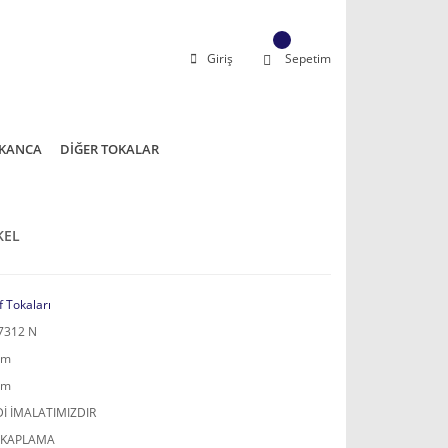
Giriş
Sepetim
KANCA
DİĞER TOKALAR
KEL
f Tokaları
7312 N
mm
mm
İ İMALATIMIZDIR
 KAPLAMA