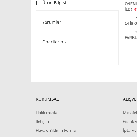
Ürün Bilgisi
ÖNEML
İLE )
0
STOKT
Yorumlar
14 İŞ
*
FARKL
Önerileriniz
KURUMSAL
ALIŞVE
Hakkımızda
Mesafel
İletişim
Gizlilik
Havale Bildirim Formu
İptal ve