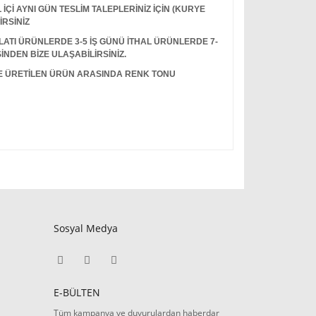
Çİ AYNI GÜN TESLİM TALEPLERİNİZ İÇİN (KURYE
İRSİNİZ
I ÜRÜNLERDE 3-5 İŞ GÜNÜ İTHAL ÜRÜNLERDE 7-
İNDEN BİZE ULAŞABİLİRSİNİZ.
LE ÜRETİLEN ÜRÜN ARASINDA RENK TONU
Sosyal Medya
E-BÜLTEN
Tüm kampanya ve duyurulardan haberdar