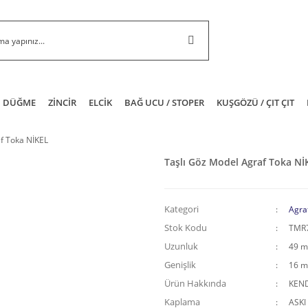
DÜĞME
ZİNCİR
ELCİK
BAĞ UCU / STOPER
KUŞGÖZÜ / ÇIT ÇIT
f Toka NİKEL
Taşlı Göz Model Agraf Toka Nİ
Kategori
Agra
Stok Kodu
TMR
Uzunluk
49 
Genişlik
16 
Ürün Hakkında
KEND
Kaplama
ASKI