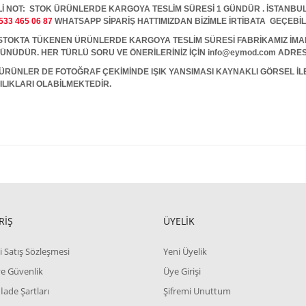
İ NOT: STOK ÜRÜNLERDE KARGOYA TESLİM SÜRESİ 1 GÜNDÜR . İSTANBUL İ
533 465 06 87
WHATSAPP SİPARİŞ HATTIMIZDAN BİZİMLE İRTİBATA GEÇEBİL
A TÜKENEN ÜRÜNLERDE KARGOYA TESLİM SÜRESİ FABRİKAMIZ İMALAT
 GÜNÜDÜR. HER TÜRLÜ SORU VE ÖNERİLERİNİZ İÇİN info@eymod.com ADRES
ÜRÜNLER DE FOTOĞRAF ÇEKİMİNDE IŞIK YANSIMASI KAYNAKLI GÖRSEL İ
ILIKLARI OLABİLMEKTEDİR.
RİŞ
ÜYELİK
i Satış Sözleşmesi
Yeni Üyelik
 ve Güvenlik
Üye Girişi
 İade Şartları
Şifremi Unuttum