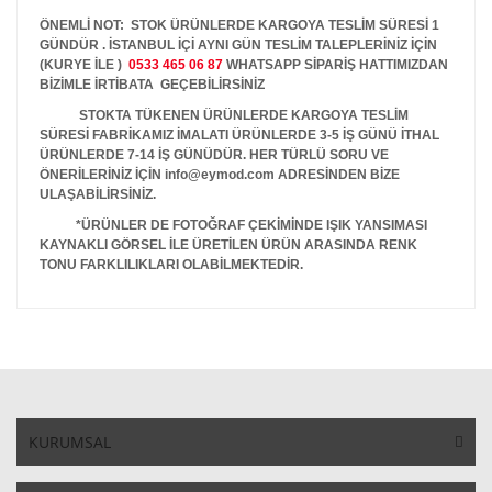
ÖNEMLİ NOT: STOK ÜRÜNLERDE KARGOYA TESLİM SÜRESİ 1
GÜNDÜR . İSTANBUL İÇİ AYNI GÜN TESLİM TALEPLERİNİZ İÇİN
(KURYE İLE )
0533 465 06 87
WHATSAPP SİPARİŞ HATTIMIZDAN
BİZİMLE İRTİBATA GEÇEBİLİRSİNİZ
STOKTA TÜKENEN ÜRÜNLERDE KARGOYA TESLİM
SÜRESİ FABRİKAMIZ İMALATI ÜRÜNLERDE 3-5 İŞ GÜNÜ İTHAL
ÜRÜNLERDE 7-14 İŞ GÜNÜDÜR. HER TÜRLÜ SORU VE
ÖNERİLERİNİZ İÇİN info@eymod.com ADRESİNDEN BİZE
ULAŞABİLİRSİNİZ.
*ÜRÜNLER DE FOTOĞRAF ÇEKİMİNDE IŞIK YANSIMASI
KAYNAKLI GÖRSEL İLE ÜRETİLEN ÜRÜN ARASINDA RENK
TONU FARKLILIKLARI OLABİLMEKTEDİR.
KURUMSAL