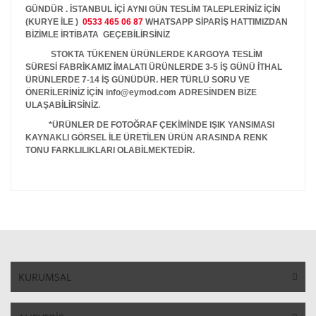
GÜNDÜR . İSTANBUL İÇİ AYNI GÜN TESLİM TALEPLERİNİZ İÇİN
(KURYE İLE )
0533 465 06 87
WHATSAPP SİPARİŞ HATTIMIZDAN
BİZİMLE İRTİBATA GEÇEBİLİRSİNİZ
STOKTA TÜKENEN ÜRÜNLERDE KARGOYA TESLİM
SÜRESİ FABRİKAMIZ İMALATI ÜRÜNLERDE 3-5 İŞ GÜNÜ İTHAL
ÜRÜNLERDE 7-14 İŞ GÜNÜDÜR. HER TÜRLÜ SORU VE
ÖNERİLERİNİZ İÇİN info@eymod.com ADRESİNDEN BİZE
ULAŞABİLİRSİNİZ.
*ÜRÜNLER DE FOTOĞRAF ÇEKİMİNDE IŞIK YANSIMASI
KAYNAKLI GÖRSEL İLE ÜRETİLEN ÜRÜN ARASINDA RENK
TONU FARKLILIKLARI OLABİLMEKTEDİR.
KURUMSAL