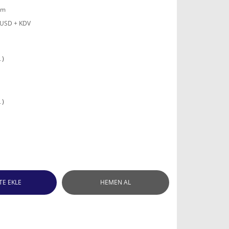
mm
 USD + KDV
 )
 )
TE EKLE
HEMEN AL