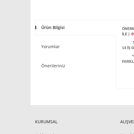
Ürün Bilgisi
ÖNEML
İLE )
0
STOKT
Yorumlar
14 İŞ
*
FARKL
Önerileriniz
KURUMSAL
ALIŞVE