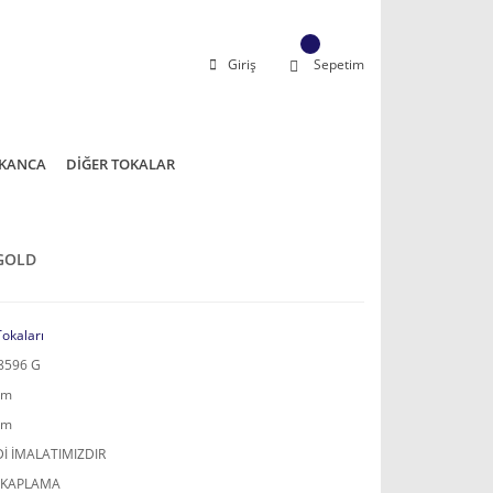
Giriş
Sepetim
KANCA
DİĞER TOKALAR
 GOLD
Tokaları
8596 G
mm
mm
İ İMALATIMIZDIR
 KAPLAMA