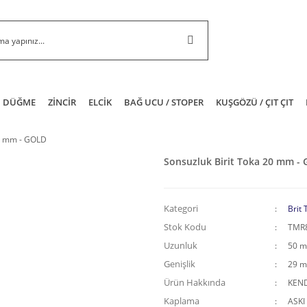
DÜĞME
ZİNCİR
ELCİK
BAĞ UCU / STOPER
KUŞGÖZÜ / ÇIT ÇIT
20 mm - GOLD
Sonsuzluk Birit Toka 20 mm -
Kategori
Brit 
Stok Kodu
TMR
Uzunluk
50 
Genişlik
29 
Ürün Hakkında
KEND
Kaplama
ASKI