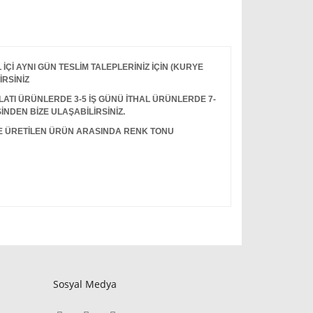
Çİ AYNI GÜN TESLİM TALEPLERİNİZ İÇİN (KURYE
İRSİNİZ
I ÜRÜNLERDE 3-5 İŞ GÜNÜ İTHAL ÜRÜNLERDE 7-
İNDEN BİZE ULAŞABİLİRSİNİZ.
LE ÜRETİLEN ÜRÜN ARASINDA RENK TONU
Sosyal Medya