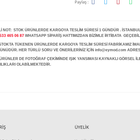
Paylaş :
İ NOT: STOK ÜRÜNLERDE KARGOYA TESLİM SÜRESİ 1 GÜNDÜR . İSTANBUL İ
533 465 06 87
WHATSAPP SİPARİŞ HATTIMIZDAN BİZİMLE İRTİBATA GEÇEBİL
A TÜKENEN ÜRÜNLERDE KARGOYA TESLİM SÜRESİ FABRİKAMIZ İMALAT
 GÜNÜDÜR. HER TÜRLÜ SORU VE ÖNERİLERİNİZ İÇİN info@eymod.com ADRES
ÜRÜNLER DE FOTOĞRAF ÇEKİMİNDE IŞIK YANSIMASI KAYNAKLI GÖRSEL İ
ILIKLARI OLABİLMEKTEDİR.
RİŞ
ÜYELİK