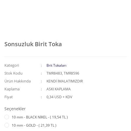
Sonsuzluk Birit Toka
Kategori
Brit Tokaları
Stok Kodu
TMR8483, TMR8596
Ürün Hakkında
KENDİ İMALATIMIZDIR
Kaplama
ASKI KAPLAMA
Fiyat
0,34 USD + KDV
Seçenekler
10 mm - BLACK NİKEL - ( 19,54 TL )
10 mm - GOLD - ( 21,39 TL )