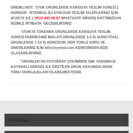
ÖNEMLİ NOT: STOK ÜRÜNLERDE KARGOYA TESLİM SÜRESİ 1
GÜNDÜR . İSTANBUL İÇİ AYNI GÜN TESLİM TALEPLERİNİZ İÇİN
(KURYE İLE )
0533 465 06 87
WHATSAPP SİPARİŞ HATTIMIZDAN
BİZİMLE İRTİBATA GEÇEBİLİRSİNİZ
STOKTA TÜKENEN ÜRÜNLERDE KARGOYA TESLİM
SÜRESİ FABRİKAMIZ İMALATI ÜRÜNLERDE 3-5 İŞ GÜNÜ İTHAL
ÜRÜNLERDE 7-14 İŞ GÜNÜDÜR. HER TÜRLÜ SORU VE
ÖNERİLERİNİZ İÇİN info@eymod.com ADRESİNDEN BİZE
ULAŞABİLİRSİNİZ.
*ÜRÜNLER DE FOTOĞRAF ÇEKİMİNDE IŞIK YANSIMASI
KAYNAKLI GÖRSEL İLE ÜRETİLEN ÜRÜN ARASINDA RENK
TONU FARKLILIKLARI OLABİLMEKTEDİR.
KURUMSAL