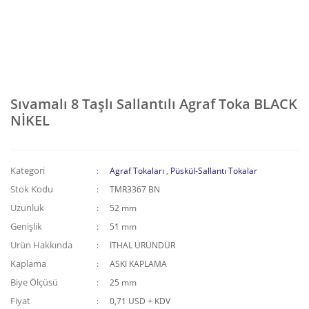
Sıvamalı 8 Taşlı Sallantılı Agraf Toka BLACK
NİKEL
Kategori
Agraf Tokaları
,
Püskül-Sallantı Tokalar
Stok Kodu
TMR3367 BN
Uzunluk
52 mm
Genişlik
51 mm
Ürün Hakkında
İTHAL ÜRÜNDÜR
Kaplama
ASKI KAPLAMA
Biye Ölçüsü
25 mm
Fiyat
0,71 USD + KDV