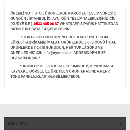
ÖNEMLİ NOT: STOK ÜRÜNLERDE KARGOYA TESLİM SÜRESİ 1
GÜNDÜR . İSTANBUL İÇİ AYNI GÜN TESLİM TALEPLERİNİZ İÇİN
(KURYE İLE )
0533 465 06 87
WHATSAPP SİPARİŞ HATTIMIZDAN
BİZİMLE İRTİBATA GEÇEBİLİRSİNİZ
STOKTA TÜKENEN ÜRÜNLERDE KARGOYA TESLİM
SÜRESİ FABRİKAMIZ İMALATI ÜRÜNLERDE 3-5 İŞ GÜNÜ İTHAL
ÜRÜNLERDE 7-14 İŞ GÜNÜDÜR. HER TÜRLÜ SORU VE
ÖNERİLERİNİZ İÇİN info@eymod.com ADRESİNDEN BİZE
ULAŞABİLİRSİNİZ.
*ÜRÜNLER DE FOTOĞRAF ÇEKİMİNDE IŞIK YANSIMASI
KAYNAKLI GÖRSEL İLE ÜRETİLEN ÜRÜN ARASINDA RENK
TONU FARKLILIKLARI OLABİLMEKTEDİR.
KURUMSAL