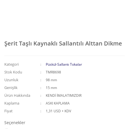
Şerit Taşlı Kaynaklı Sallantılı Alttan Dikme
Kategori
Püskül-Sallantı Tokalar
Stok Kodu
TMR8698
Uzunluk
98 mm
Genişlik
15 mm
Ürün Hakkında
KENDİ İMALATIMIZDIR
Kaplama
ASKI KAPLAMA
Fiyat
1,31 USD + KDV
Seçenekler