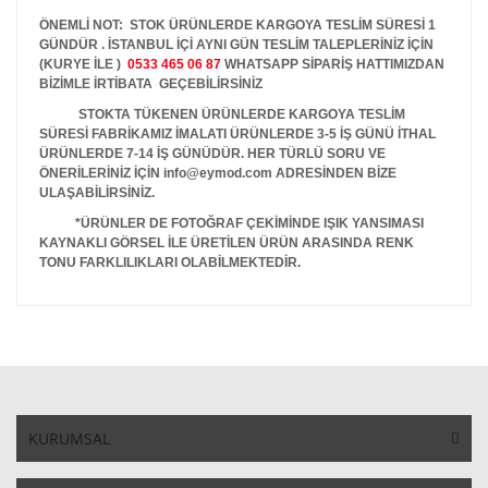
ÖNEMLİ NOT: STOK ÜRÜNLERDE KARGOYA TESLİM SÜRESİ 1
GÜNDÜR . İSTANBUL İÇİ AYNI GÜN TESLİM TALEPLERİNİZ İÇİN
(KURYE İLE )
0533 465 06 87
WHATSAPP SİPARİŞ HATTIMIZDAN
BİZİMLE İRTİBATA GEÇEBİLİRSİNİZ
STOKTA TÜKENEN ÜRÜNLERDE KARGOYA TESLİM
SÜRESİ FABRİKAMIZ İMALATI ÜRÜNLERDE 3-5 İŞ GÜNÜ İTHAL
ÜRÜNLERDE 7-14 İŞ GÜNÜDÜR. HER TÜRLÜ SORU VE
ÖNERİLERİNİZ İÇİN info@eymod.com ADRESİNDEN BİZE
ULAŞABİLİRSİNİZ.
*ÜRÜNLER DE FOTOĞRAF ÇEKİMİNDE IŞIK YANSIMASI
KAYNAKLI GÖRSEL İLE ÜRETİLEN ÜRÜN ARASINDA RENK
TONU FARKLILIKLARI OLABİLMEKTEDİR.
KURUMSAL