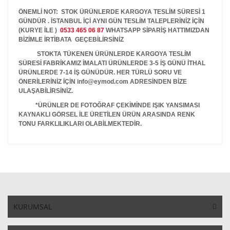
ÖNEMLİ NOT: STOK ÜRÜNLERDE KARGOYA TESLİM SÜRESİ 1
GÜNDÜR . İSTANBUL İÇİ AYNI GÜN TESLİM TALEPLERİNİZ İÇİN
(KURYE İLE )
0533 465 06 87
WHATSAPP SİPARİŞ HATTIMIZDAN
BİZİMLE İRTİBATA GEÇEBİLİRSİNİZ
STOKTA TÜKENEN ÜRÜNLERDE KARGOYA TESLİM
SÜRESİ FABRİKAMIZ İMALATI ÜRÜNLERDE 3-5 İŞ GÜNÜ İTHAL
ÜRÜNLERDE 7-14 İŞ GÜNÜDÜR. HER TÜRLÜ SORU VE
ÖNERİLERİNİZ İÇİN info@eymod.com ADRESİNDEN BİZE
ULAŞABİLİRSİNİZ.
*ÜRÜNLER DE FOTOĞRAF ÇEKİMİNDE IŞIK YANSIMASI
KAYNAKLI GÖRSEL İLE ÜRETİLEN ÜRÜN ARASINDA RENK
TONU FARKLILIKLARI OLABİLMEKTEDİR.
KURUMSAL