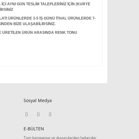
Çİ AYNI GÜN TESLİM TALEPLERİNİZ İÇİN (KURYE
İRSİNİZ
I ÜRÜNLERDE 3-5 İŞ GÜNÜ İTHAL ÜRÜNLERDE 7-
İNDEN BİZE ULAŞABİLİRSİNİZ.
LE ÜRETİLEN ÜRÜN ARASINDA RENK TONU
Sosyal Medya
E-BÜLTEN
Tüm kampanya ve duyurulardan haberdar