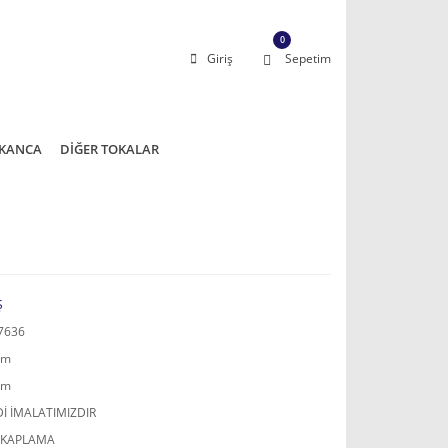
0
Giriş
Sepetim
KANCA
DİĞER TOKALAR
Ş
7636
mm
mm
İ İMALATIMIZDIR
 KAPLAMA