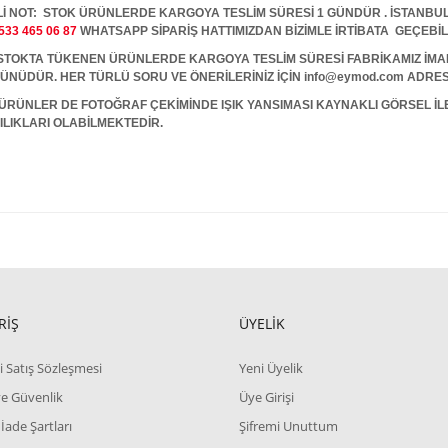
İ NOT: STOK ÜRÜNLERDE KARGOYA TESLİM SÜRESİ 1 GÜNDÜR . İSTANBUL İ
533 465 06 87
WHATSAPP SİPARİŞ HATTIMIZDAN BİZİMLE İRTİBATA GEÇEBİL
A TÜKENEN ÜRÜNLERDE KARGOYA TESLİM SÜRESİ FABRİKAMIZ İMALAT
 GÜNÜDÜR. HER TÜRLÜ SORU VE ÖNERİLERİNİZ İÇİN info@eymod.com ADRES
ÜRÜNLER DE FOTOĞRAF ÇEKİMİNDE IŞIK YANSIMASI KAYNAKLI GÖRSEL İ
ILIKLARI OLABİLMEKTEDİR.
RİŞ
ÜYELİK
i Satış Sözleşmesi
Yeni Üyelik
 ve Güvenlik
Üye Girişi
 İade Şartları
Şifremi Unuttum