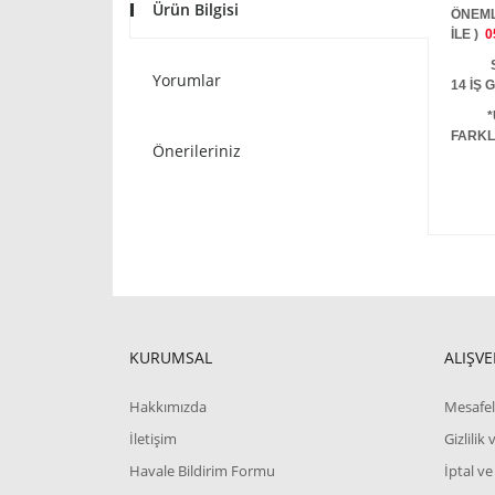
Ürün Bilgisi
ÖNEML
İLE )
0
STOKT
Yorumlar
14 İŞ
*
FARKL
Önerileriniz
KURUMSAL
ALIŞVE
Hakkımızda
Mesafel
İletişim
Gizlilik
Havale Bildirim Formu
İptal ve