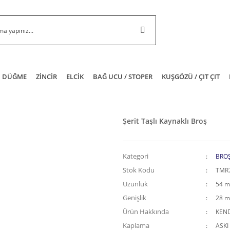
DÜĞME
ZİNCİR
ELCİK
BAĞ UCU / STOPER
KUŞGÖZÜ / ÇIT ÇIT
Şerit Taşlı Kaynaklı Broş
Kategori
BRO
Stok Kodu
TMR
Uzunluk
54 
Genişlik
28 
Ürün Hakkında
KEND
Kaplama
ASKI