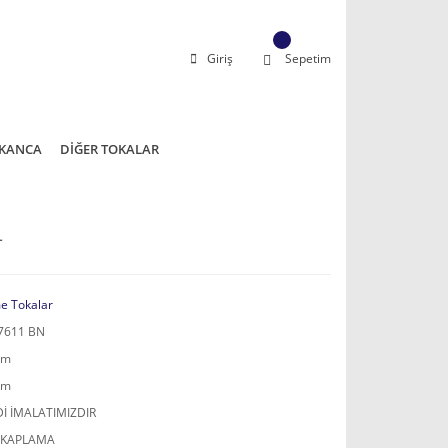
Giriş
Sepetim
KANCA
DİĞER TOKALAR
L
e Tokalar
7611 BN
mm
mm
İ İMALATIMIZDIR
 KAPLAMA