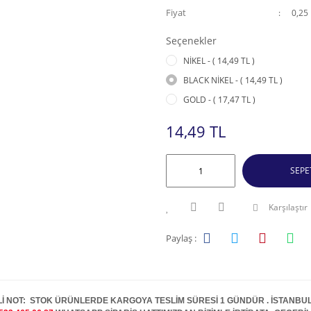
Fiyat
0,25
Seçenekler
NİKEL - ( 14,49 TL )
BLACK NİKEL - ( 14,49 TL )
GOLD - ( 17,47 TL )
14,49 TL
SEPE
Karşılaştır
Paylaş :
İ NOT: STOK ÜRÜNLERDE KARGOYA TESLİM SÜRESİ 1 GÜNDÜR . İSTANBUL İ