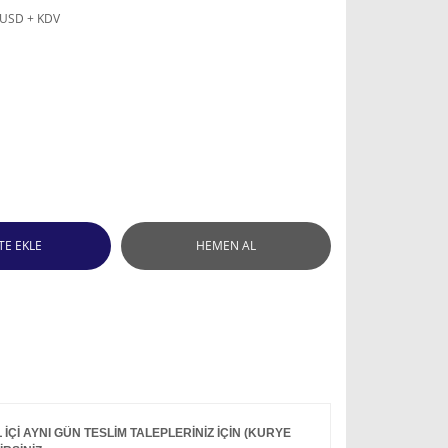
 USD + KDV
TE EKLE
HEMEN AL
Çİ AYNI GÜN TESLİM TALEPLERİNİZ İÇİN (KURYE