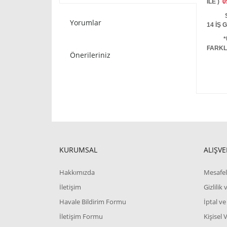
İLE )
0
STOKT
Yorumlar
14 İŞ
*
FARKL
Önerileriniz
KURUMSAL
ALIŞVE
Hakkımızda
Mesafel
İletişim
Gizlilik
Havale Bildirim Formu
İptal ve
İletişim Formu
Kişisel 