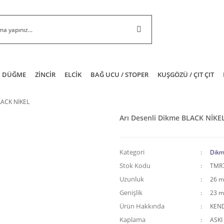
DÜĞME
ZİNCİR
ELCİK
BAĞ UCU / STOPER
KUŞGÖZÜ / ÇIT ÇIT
LACK NİKEL
Arı Desenli Dikme BLACK NİKE
Kategori
Dikm
Stok Kodu
TMR
Uzunluk
26 
Genişlik
23 
Ürün Hakkında
KEND
Kaplama
ASKI