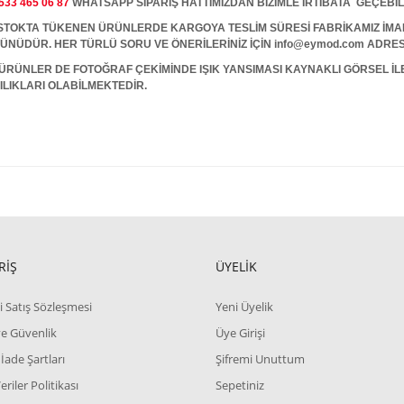
533 465 06 87
WHATSAPP SİPARİŞ HATTIMIZDAN BİZİMLE İRTİBATA GEÇEBİL
A TÜKENEN ÜRÜNLERDE KARGOYA TESLİM SÜRESİ FABRİKAMIZ İMALAT
 GÜNÜDÜR. HER TÜRLÜ SORU VE ÖNERİLERİNİZ İÇİN info@eymod.com ADRES
ÜRÜNLER DE FOTOĞRAF ÇEKİMİNDE IŞIK YANSIMASI KAYNAKLI GÖRSEL İ
ILIKLARI OLABİLMEKTEDİR.
RİŞ
ÜYELİK
i Satış Sözleşmesi
Yeni Üyelik
 ve Güvenlik
Üye Girişi
 İade Şartları
Şifremi Unuttum
Veriler Politikası
Sepetiniz