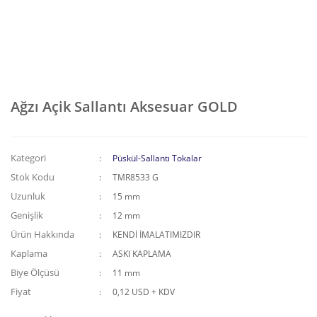
Ağzı Açik Sallantı Aksesuar GOLD
Kategori
Püskül-Sallantı Tokalar
Stok Kodu
TMR8533 G
Uzunluk
15 mm
Genişlik
12 mm
Ürün Hakkında
KENDİ İMALATIMIZDIR
Kaplama
ASKI KAPLAMA
Biye Ölçüsü
11 mm
Fiyat
0,12 USD + KDV