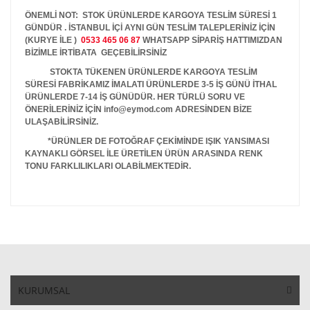
ÖNEMLİ NOT: STOK ÜRÜNLERDE KARGOYA TESLİM SÜRESİ 1
GÜNDÜR . İSTANBUL İÇİ AYNI GÜN TESLİM TALEPLERİNİZ İÇİN
(KURYE İLE )
0533 465 06 87
WHATSAPP SİPARİŞ HATTIMIZDAN
BİZİMLE İRTİBATA GEÇEBİLİRSİNİZ
STOKTA TÜKENEN ÜRÜNLERDE KARGOYA TESLİM
SÜRESİ FABRİKAMIZ İMALATI ÜRÜNLERDE 3-5 İŞ GÜNÜ İTHAL
ÜRÜNLERDE 7-14 İŞ GÜNÜDÜR. HER TÜRLÜ SORU VE
ÖNERİLERİNİZ İÇİN info@eymod.com ADRESİNDEN BİZE
ULAŞABİLİRSİNİZ.
*ÜRÜNLER DE FOTOĞRAF ÇEKİMİNDE IŞIK YANSIMASI
KAYNAKLI GÖRSEL İLE ÜRETİLEN ÜRÜN ARASINDA RENK
TONU FARKLILIKLARI OLABİLMEKTEDİR.
KURUMSAL